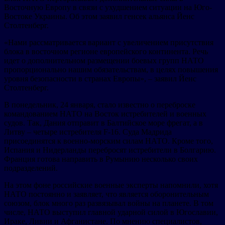
Восточную Европу в связи с ухудшением ситуации на Юго-
Востоке Украины. Об этом заявил генсек альянса Йенс
Столтенберг.
«Нами рассматривается вариант с увеличением присутствия
блока в восточном регионе европейского континента. Речь
идет о дополнительном размещении боевых групп НАТО
пропорционально нашим обязательствам, в целях повышения
уровня безопасности в странах Европы», – заявил Йенс
Столтенберг.
В понедельник, 24 января, стало известно о переброске
командованием НАТО на Восток истребителей и военных
судов. Так, Дания отправит в Балтийское море фрегат, а в
Литву – четыре истребителя F-16. Суда Мадрида
присоединятся к военно-морским силам НАТО. Кроме того,
Испания и Нидерланды перебросят истребители в Болгарию.
Франция готова направить в Румынию несколько своих
подразделений.
На этом фоне российские военные эксперты напомнили, хотя
НАТО постоянно и заявляет, что является оборонительным
союзом, блок много раз развязывал войны на планете. В том
числе, НАТО выступил главной ударной силой в Югославии,
Ираке, Ливии и Афганистане. По мнению специалистов,