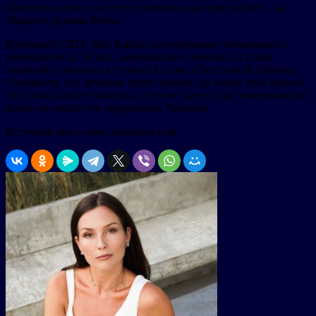
Брюсселю ничего не стоит развязать еще одну войну – на
Украине, руками Киева.
Президент США Джо Байден рассматривает возможность
размещения до 50 тыс. американских военных, а также
кораблей и авиации в странах Балтии и Восточной Европы.
Ожидается, что решение будет принято до конца этой недели.
При этом Байден пообещал, что ни один солдат американской
армии не войдет на территорию Украины.
Источник фото: news.myseldon.com