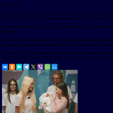
7 июня 2022
Внимание СМИ к инвестиционной деятельности Фонда, курирующ
интервью Нурсултан Назарбаев максимально дистанцировался
По словам первого президента, управлением всеми финансами
действия.
Финансист Расул Рысмамбетов в интервью журналисту Вадиму 
мнению эксперта, крайне сомнительно, что Масимов мог расп
Обращает на себя внимание завидная выдержка, демонстрируе
убедительной доказательной базы, стремится объективно разо