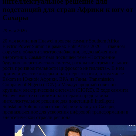
интеллектуальное решение для
подстанций для стран Африки к югу от
Сахары
29 мая 2026
20 мая компания Huawei провела саммит Southern Africa
Electric Power Summit в рамках Enlit Africa 2026 — главном
форуме в области электроснабжения, водоснабжения и
энергетики. Саммит был посвящен теме «Построение
будущих энергетических систем, раскрытие стремительного
роста производительности цифрового интеллекта». В нем
приняли участие лидеры и партнеры отрасли, в том числе
Eskom из Южной Африки, BPA из Ганы, Transmission
Company of Nigeria (TCN) и Международный совет по
крупным электрическим системам (CIGRE). В ходе саммита
Huawei вместе со своими партнерами представила
интеллектуальное решение для подстанций Intelligent
Substation Solution для стран Африки к югу от Сахары,
предназначенное для ускорения цифровой трансформации в
энергетической отрасли региона.