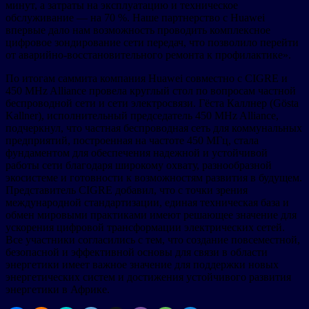
минут, а затраты на эксплуатацию и техническое
обслуживание — на 70 %. Наше партнерство с Huawei
впервые дало нам возможность проводить комплексное
цифровое зондирование сети передач, что позволило перейти
от аварийно-восстановительного ремонта к профилактике».
По итогам саммита компания Huawei совместно с CIGRE и
450 MHz Alliance провела круглый стол по вопросам частной
беспроводной сети и сети электросвязи. Гёста Каллнер (Gösta
Kallner), исполнительный председатель 450 MHz Alliance,
подчеркнул, что частная беспроводная сеть для коммунальных
предприятий, построенная на частоте 450 МГц, стала
фундаментом для обеспечения надежной и устойчивой
работы сети благодаря широкому охвату, разнообразной
экосистеме и готовности к возможностям развития в будущем.
Представитель CIGRE добавил, что с точки зрения
международной стандартизации, единая техническая база и
обмен мировыми практиками имеют решающее значение для
ускорения цифровой трансформации электрических сетей.
Все участники согласились с тем, что создание повсеместной,
безопасной и эффективной основы для связи в области
энергетики имеет важное значение для поддержки новых
энергетических систем и достижения устойчивого развития
энергетики в Африке.