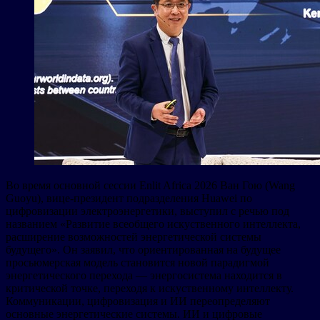
Во время основной сессии Enlit Africa 2026 Ван Гою (Wang
Guoyu), вице-президент подразделения Huawei по
цифровизации электроэнергетики, выступил с речью под
названием «Развитие всеобщего искуственного интеллекта,
расширение возможностей энергетической системы
будущего». Он заявил, что ориентированная на будущее
просьюмерская модель становится новой парадигмой
энергетического перехода — энергосистема находится в
критической точке, переходя к искуственному интеллекту.
Коммуникации, цифровизация и ИИ переопределяют
основные энергетические системы. ИИ и цифровые