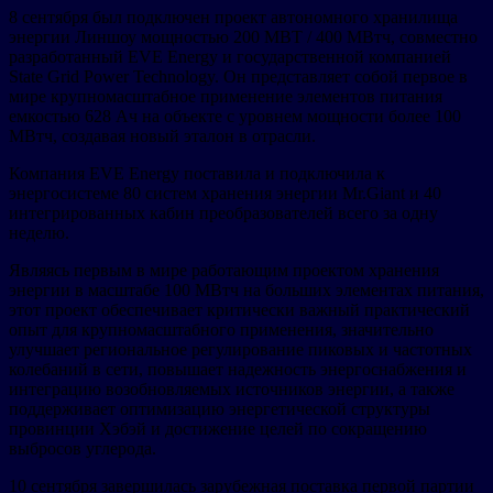
8 сентября был подключен проект автономного хранилища
энергии Линшоу мощностью 200 МВТ / 400 МВтч, совместно
разработанный EVE Energy и государственной компанией
State Grid Power Technology. Он представляет собой первое в
мире крупномасштабное применение элементов питания
емкостью 628 Ач на объекте с уровнем мощности более 100
МВтч, создавая новый эталон в отрасли.
Компания EVE Energy поставила и подключила к
энергосистеме 80 систем хранения энергии Mr.Giant и 40
интегрированных кабин преобразователей всего за одну
неделю.
Являясь первым в мире работающим проектом хранения
энергии в масштабе 100 МВтч на больших элементах питания,
этот проект обеспечивает критически важный практический
опыт для крупномасштабного применения, значительно
улучшает региональное регулирование пиковых и частотных
колебаний в сети, повышает надежность энергоснабжения и
интеграцию возобновляемых источников энергии, а также
поддерживает оптимизацию энергетической структуры
провинции Хэбэй и достижение целей по сокращению
выбросов углерода.
10 сентября завершилась зарубежная поставка первой партии