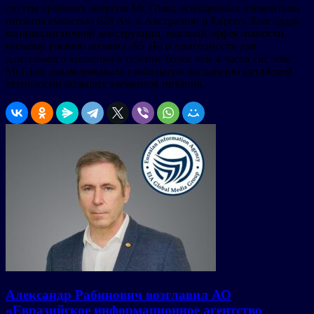
систем хранения энергии Mr. Giant, оснащенных элементами
питания емкостью 628 Ач, в Австралию и Европу. Благодаря
минималистичной конструкции, высокой эффективности,
низкому уровню шумов (≤65 дБ) и пригодности для
длительного хранения в течение более чем 4 часов система
Mr.Giant ознаменовавала глобальную экспансию китайской
технологии больших элементов питания.
Александр Рабинович возглавил АО
«Евразийское информационное агентство