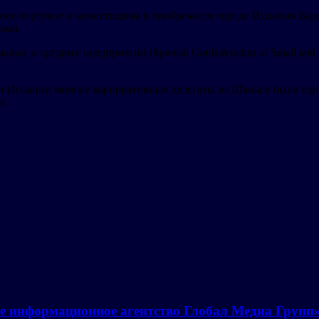
твию торговле и инвестициям в прибрежном городе Испании Ба
ами.
лых и средних предприятий (Spanish Confederation of Small and
 Испании многие корпоративные делегаты из Шаньси были един
е.
е информационное агентство Глобал Медиа Групп