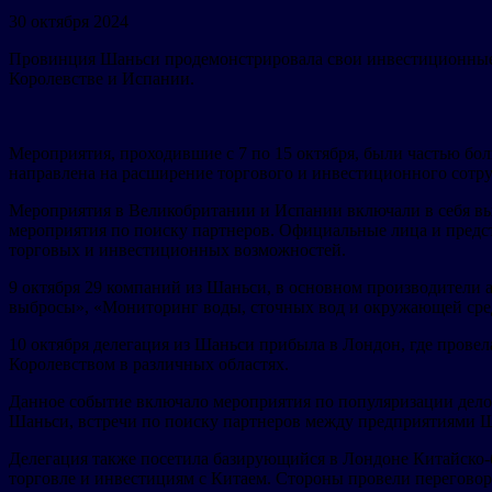
30 октября 2024
Провинция Шаньси продемонстрировала свои инвестиционные 
Королевстве и Испании.
Мероприятия, проходившие с 7 по 15 октября, были частью бо
направлена на расширение торгового и инвестиционного сотр
Мероприятия в Великобритании и Испании включали в себя в
мероприятия по поиску партнеров. Официальные лица и предс
торговых и инвестиционных возможностей.
9 октября 29 компаний из Шаньси, в основном производители а
выбросы», «Мониторинг воды, сточных вод и окружающей ср
10 октября делегация из Шаньси прибыла в Лондон, где пров
Королевством в различных областях.
Данное событие включало мероприятия по популяризации дел
Шаньси, встречи по поиску партнеров между предприятиями 
Делегация также посетила базирующийся в Лондоне Китайско-б
торговле и инвестициям с Китаем. Стороны провели переговоры