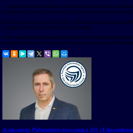
13 октября делегация Шаньси провела мероприятие по содейс
возможности для сотрудничества со своими испанскими коллег
Делегация также провела встречу с Испанской конфедерацией ма
сотрудничества между МСП с обеих сторон.
После завершения рекламных мероприятий в Великобритании и
расширения бизнеса в этих двух странах, а также по всей Европ
Александр Рабинович возглавил АО «Евразийско