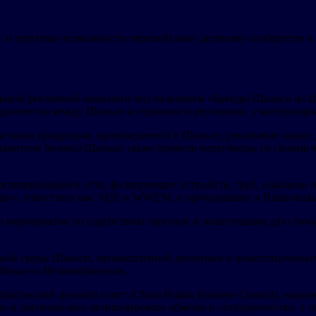
и торговые возможности европейскому деловому сообществу в
льшой рекламной кампании под названием «Бренды Шаньси на Шел
удничества между Шаньси и странами и регионами, участвующим
ыставки продукции, произведенной в Шаньси, рекламные акци
тавители бизнеса Шаньси также провели переговоры со своими 
ктивированного угля, фильтрующих устройств, труб, клапанов и 
еды», известных как AQE и WWEM, и проходивших в Националь
ела мероприятие по содействию торговле и инвестициям для ст
овой среды Шаньси, промышленной политики и инвестиционных 
Шаньси и Великобритании.
ританский деловой совет (China-Britain Business Council), на
 и договорились активизировать обмены и сотрудничество, а та