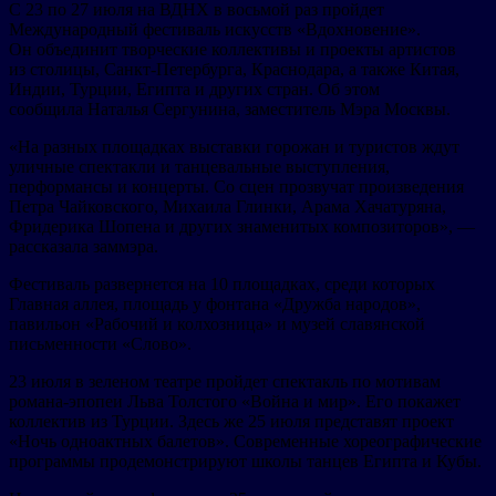
С 23 по 27 июля на ВДНХ в восьмой раз пройдет
Международный фестиваль искусств «Вдохновение».
Он объединит творческие коллективы и проекты артистов
из столицы, Санкт-Петербурга, Краснодара, а также Китая,
Индии, Турции, Египта и других стран. Об этом
сообщила Наталья Сергунина, заместитель Мэра Москвы.
«На разных площадках выставки горожан и туристов ждут
уличные спектакли и танцевальные выступления,
перформансы и концерты. Со сцен прозвучат произведения
Петра Чайковского, Михаила Глинки, Арама Хачатуряна,
Фридерика Шопена и других знаменитых композиторов», —
рассказала заммэра.
Фестиваль развернется на 10 площадках, среди которых
Главная аллея, площадь у фонтана «Дружба народов»,
павильон «Рабочий и колхозница» и музей славянской
письменности «Слово».
23 июля в зеленом театре пройдет спектакль по мотивам
романа-эпопеи Льва Толстого «Война и мир». Его покажет
коллектив из Турции. Здесь же 25 июля представят проект
«Ночь одноактных балетов». Современные хореографические
программы продемонстрируют школы танцев Египта и Кубы.