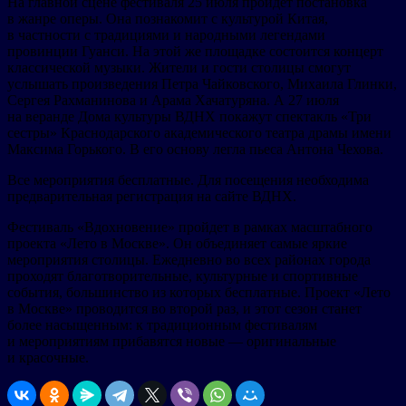
На главной сцене фестиваля 25 июля пройдет постановка
в жанре оперы. Она познакомит с культурой Китая,
в частности с традициями и народными легендами
провинции Гуанси. На этой же площадке состоится концерт
классической музыки. Жители и гости столицы смогут
услышать произведения Петра Чайковского, Михаила Глинки,
Сергея Рахманинова и Арама Хачатуряна. А 27 июля
на веранде Дома культуры ВДНХ покажут спектакль «Три
сестры» Краснодарского академического театра драмы имени
Максима Горького. В его основу легла пьеса Антона Чехова.
Все мероприятия бесплатные. Для посещения необходима
предварительная регистрация на сайте ВДНХ.
Фестиваль «Вдохновение» пройдет в рамках масштабного
проекта «Лето в Москве». Он объединяет самые яркие
мероприятия столицы. Ежедневно во всех районах города
проходят благотворительные, культурные и спортивные
события, большинство из которых бесплатные. Проект «Лето
в Москве» проводится во второй раз, и этот сезон станет
более насыщенным: к традиционным фестивалям
и мероприятиям прибавятся новые — оригинальные
и красочные.