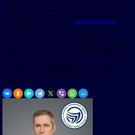
креативность мышления свыше или можно воспитать её в
себе? Над этим и другими вопросами «особенного мозга»
заставило задуматься интервью члена Союза писателей
России Евдокии Лучезарновой в «
Литературной газете
«.
Философ поделилась своими способами и методиками, как
заставить мозг постоянно учиться, вычленяя из общего
информационного поля самое необходимое. И как
использовать самую лучшую, отфильтрованную информацию
и идеи по благо своего развития и всего человечества.
«Каждый человек уникален сам по себе, он должен занять
своё качественное место в этом мире. И если все сложатся
вместе, как пазлы, у нас будет великолепная картина
мироздания», – подчеркнула писатель и поэт. Ведь именно для
этого мы, разумные существа, пришли сюда из этой
Вселенной.