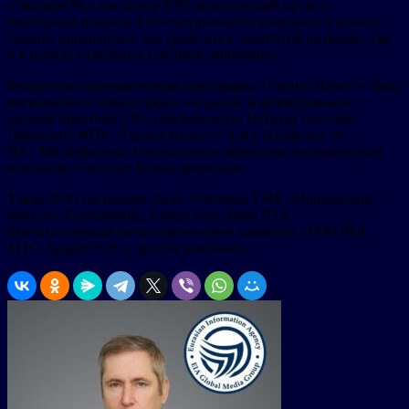
«Эксперт РА» как центр ESG-компетенций провел
ежегодный рэнкинг ESG-прозрачности компаний и банков.
Оценка проводилась как среди всех эмитентов на рынке, так
и в рамках отдельных секторов экономики.
Финансово-промышленная корпорация «Гарант-Инвест» была
награждена в первых рядах наградой за формирование
лучшей практики ESG-прозрачности. Награду получил
Президент ФПК «Гарант-Инвест» А.Ю. Панфилов от
П.С. Митрофанова, Генерального директора аналитической
компании «Эксперт Бизнес решения».
Также ESG наградами были отмечены ГМК «Норильский
никель», Совкомбанк, Северсталь, Банк ВТБ,
Магнитогорский металлургический комбинат, ЛУКОЙЛ,
МТС, Yandex N.V. и другие компании.