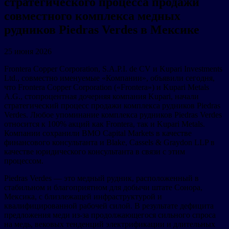
стратегического процесса продажи
совместного комплекса медных
рудников Piedras Verdes в Мексике
25 июня 2026
Frontera Copper Corporation, S.A.P.I. de CV и Kupari Investments
Ltd., совместно именуемые «Компании», объявили сегодня,
что Frontera Copper Corporation («Frontera») и Kupari Metals
A.G., стопроцентная дочерняя компания Kupari, начали
стратегический процесс продажи комплекса рудников Piedras
Verdes. Любое упоминание комплекса рудников Piedras Verdes
относится к 100% акций как Frontera, так и Kupari Metals.
Компании сохранили BMO Capital Markets в качестве
финансового консультанта и Blake, Cassels & Graydon LLP в
качестве юридического консультанта в связи с этим
процессом.
Piedras Verdes — это медный рудник, расположенный в
стабильном и благоприятном для добычи штате Сонора,
Мексика, с близлежащей инфраструктурой и
квалифицированной рабочей силой. В результате дефицита
предложения меди из-за продолжающегося сильного спроса
на медь, вековых тенденций электрификации и длительных