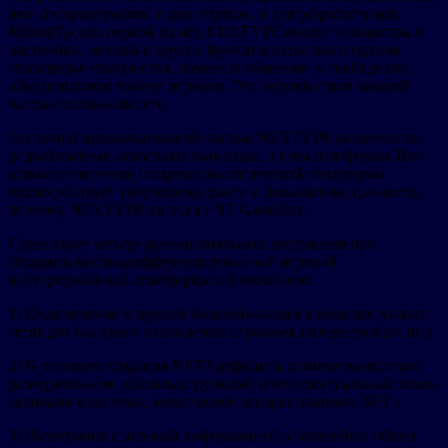
ими беспроигрышно и для игроков, и для разработчиков.
MiningTycoon первой из игр NEXTYPE вносит новшества в
настройки, методы и другие функции игры для создания
атмосферы «творчества, обмена и общения» в сообществе,
объединившем тысячи игроков. Эти игроки стали важной
частью основания сети.
Основной привлекательной частью NEXTYPE являются не
разработанные самостоятельно игры, а сама платформа. Вне
всякого сомнения, создание экологической платформы
поспособствует творческому росту и повышению ценности,
поэтому NEXTYPE запустил NT GameBox.
Существует четыре функциональных допущения при
создании высокодифференцированной игровой
интегрированной платформы с блокчейном:
1) Подключение к другим блокчейн-играм в общедоступных
сетях для быстрого нахождения игроками интересующих игр.
2) В условиях создания NFTfi дефицита активов выполните
разворачивание основных функций (интеллектуальный обмен
активами в цепочке, межигровое распространение NFT).
3) Интеграция с игровой информацией о блокчейне, обмен