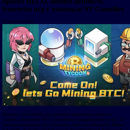
проект HECO, меняет ценность
блокчейн игр с помощью NT GameBox
13 августа 2021
Недавно Axie Infinity реализовала прорывную акцию в
GameFi, объединив NFT, блокчейн и традиционные игры. От
централизованных игр-песочниц, таких как Minecraft, Roblox
и Fortnite, до виртуальных миров Decentraland и Cryptovoxels, а