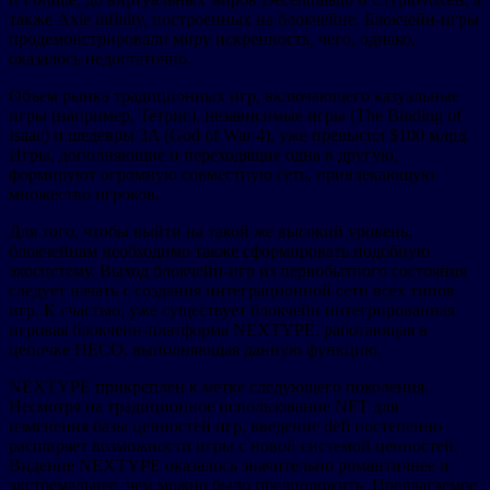
также Axie infinity, построенных на блокчейне. Блокчейн-игры
продемонстрировали миру искренность, чего, однако,
оказалось недостаточно.
Объем рынка традиционных игр, включающего казуальные
игры (например, Тетрис), независимые игры (The Binding of
Isaac) и шедевры 3A (God of War 4), уже превысил $100 млрд.
Игры, дополняющие и переходящие одна в другую,
формируют огромную совместную сеть, привлекающую
множество игроков.
Для того, чтобы выйти на такой же высокий уровень,
блокчейнам необходимо также сформировать подобную
экосистему. Выход блокчейн-игр из первобытного состояния
следует начать с создания интеграционной сети всех типов
игр. К счастью, уже существует блокчейн интегрированная
игровая блокчейн-платформа NEXTYPE, работающая в
цепочке НЕСО, выполняющая данную функцию.
NEXTYPE прикреплен к метке следующего поколения.
Несмотря на традиционное использование NFT для
изменения базы ценностей игр, введение defi постепенно
расширяет возможности игры с новой системой ценностей.
Видение NEXTYPE оказалось значительно романтичнее и
экстремальнее, чем можно было предположить. Предлагаемое