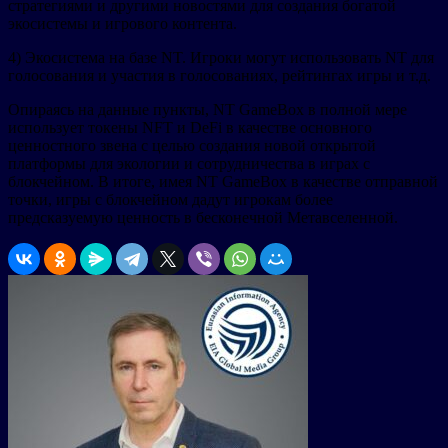
стратегиями и другими новостями для создания богатой
экосистемы и игрового контента.
4) Экосистема на базе NT. Игроки могут использовать NT для
голосования и участия в голосованиях, рейтингах игры и т.д.
Опираясь на данные пункты, NT GameBox в полной мере
использует токены NFT и DeFi в качестве основного
ценностного звена с целью создания новой открытой
платформы для экологии и сотрудничества в играх с
блокчейном. В итоге, имея NT GameBox в качестве отправной
точки, игры с блокчейном дадут игрокам более
предсказуемую ценность в бесконечной Метавселенной.