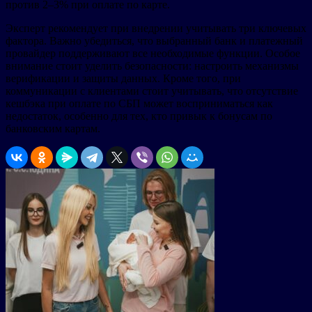
против 2–3% при оплате по карте.
Эксперт рекомендует при внедрении учитывать три ключевых
фактора. Важно убедиться, что выбранный банк и платежный
провайдер поддерживают все необходимые функции. Особое
внимание стоит уделить безопасности: настроить механизмы
верификации и защиты данных. Кроме того, при
коммуникации с клиентами стоит учитывать, что отсутствие
кешбэка при оплате по СБП может восприниматься как
недостаток, особенно для тех, кто привык к бонусам по
банковским картам.