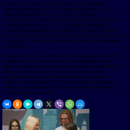
обеспечение углеродной нейтральности, китайское
правительство выступило с инициативой достичь пика
углеродных выбросов в 2030 году и углеродной
нейтральности в 2060 году. Теперь компания изменила свое
краткое название на GCL TECH, заявив о намерении
возглавить следующий раунд реформ в фотоэлектрической
отрасли, направив основные усилия на внедрение инноваций
и технологий, связанных с разработкой новых силиконовых
материалов.
Компания GCL TECH является одним из ведущих в мире
разработчиков и производителей высокоэффективных
фотоэлектрических материалов. Компания последовательно
идет по пути разработки технологий производства
высокоэффективных фотоэлектрических материалов,
неизменно сохраняя за собой позиции первопроходца в
области производства поликристаллического кремния и
продукции на его основе.