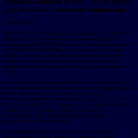
переименованная в GCL TECH, берет
курс на технологические инновации
26 апреля 2022
25 апреля 2022 года, сразу после подведения итогов первого
квартала 2022 года, в котором она получила рекордную
прибыль в размере около 460 млн долл. США, компания GCL-
POLY ENERGY(03800.HK), являющаяся одним из ведущих
мировых производителей фотоэлектрических материалов,
объявила о том, что, получив одобрение Гонконгской
фондовой биржи, она изменила свое краткое название на GCL
TECH.
Переименование компании GCL TECH, основанной в 2006
году и зарегистрированной на Гонконгской фондовой бирже в
ноябре 2007 года, объясняется принятием новой
стратегической цели — Technical GCL, Digital GCL, Green
GCL («Техническая GCL, цифровая GCL, экологичная GCL»).
Новое название призвано продемонстрировать ее
обновленный корпоративный имидж и мощный
исследовательский потенциал.
Благодаря внедрению технологических инноваций и
интенсивному подбору персонала с момента своего