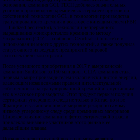
основания, компания GCL TECH добилась значительных
успехов в производстве кремниевых стержней/ прутков по
собственной технологии GCL, в технологии производства
гранулированного кремния в реакторе с кипящим слоем (FBR
— fluidized-bed reactor), в технологии непрерывного
выращивания монокристаллов кремния по методу
Чохральского (CCZ — continuous Czochralski furnace) и в
использовании многих других технологий, а также получила
статус одного из ведущих предприятий мировой
фотоэлектрической отрасли.
После успешного приобретения в 2017 г. американской
компании SunEdison за 150 млн долл. США компания стала
первым в мире производителем экологически чистой энергии,
владеющим независимыми правами интеллектуальной
собственности на гранулированный кремний и запустившим
его в массовое производство. Этот продукт первым получил
сертификат углеродного следа не только в Китае, но и во
Франции, и установил новый мировой рекорд по самому
низкому углеродному следу среди кремниевых материалов.
Широкое влияние компании в фотоэлектрической отрасли
привлекло внимание участников этого рынка к ее
дальнейшим планам.
Поскольку целью крупнейших стран мира является