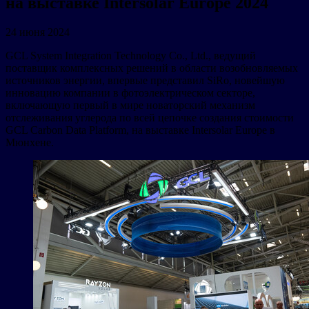
на выставке Intersolar Europe 2024
24 июня 2024
GCL System Integration Technology Co., Ltd., ведущий
поставщик комплексных решений в области возобновляемых
источников энергии, впервые представил SiRo, новейшую
инновацию компании в фотоэлектрическом секторе,
включающую первый в мире новаторский механизм
отслеживания углерода по всей цепочке создания стоимости
GCL Carbon Data Platform, на выставке Intersolar Europe в
Мюнхене.