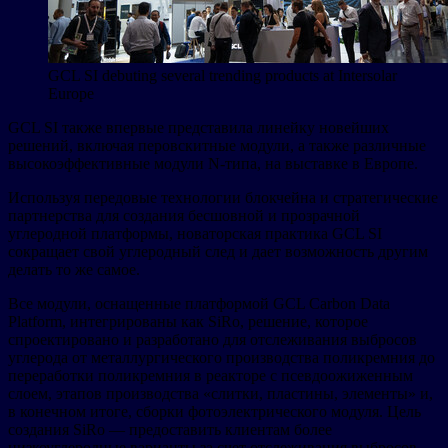
GCL SI debuting several trending products at Intersolar
Europe
GCL SI также впервые представила линейку новейших
решений, включая перовскитные модули, а также различные
высокоэффективные модули N-типа, на выставке в Европе.
Используя передовые технологии блокчейна и стратегические
партнерства для создания бесшовной и прозрачной
углеродной платформы, новаторская практика GCL SI
сокращает свой углеродный след и дает возможность другим
делать то же самое.
Все модули, оснащенные платформой GCL Carbon Data
Platform, интегрированы как SiRo, решение, которое
спроектировано и разработано для отслеживания выбросов
углерода от металлургического производства поликремния до
переработки поликремния в реакторе с псевдоожиженным
слоем, этапов производства «слитки, пластины, элементы» и,
в конечном итоге, сборки фотоэлектрического модуля. Цель
создания SiRo — предоставить клиентам более
низкоуглеродные варианты за счет отслеживания выбросов