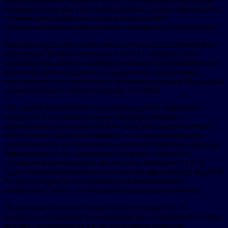
углерода на каждом этапе производства, а также обеспечения
соответствия выбросов углерода модулей SiRo
соответствующим национальным стандартам и требованиям.
Каждый модуль SiRo будет иметь QR-код, раскрывающий его
конкретные выбросы углерода, и отчет с каждого этапа
производства, данные защищены технологией блокчейна для
предотвращения подделки, и это решение обеспечивает
прозрачность при подготовке к будущим правилам Механизма
корректировки углеродных границ (CBAM).
Последние перовскитные однопереходные и тандемные
модули GCL установили новые мировые рекорды с
эффективностью модулей 19,04% и 26,36% соответственно,
что является знаковым прорывом. Система производства
электроэнергии из перовскита продолжит обновлять рекорды
эффективности для дальнейшего развития отрасли и
расширения производства. Кроме того, компания GCL SI
также продемонстрировала пять высокоэффективных модулей
N-типа, которые могут похвастаться максимальной
мощностью 720 Вт с улучшенной производительностью.
На выставке Intersolar Europe 2024 компания GCL SI
подписала соглашение о сотрудничестве с компанией EcoTree,
которая специализируется на устойчивом развитии