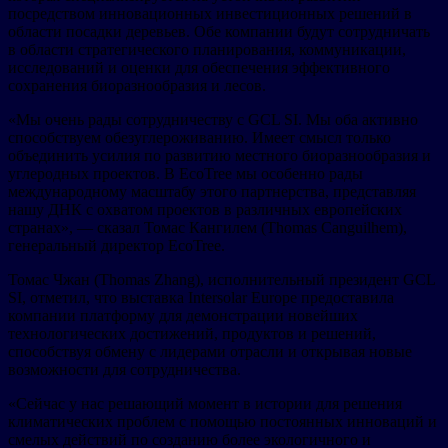
посредством инновационных инвестиционных решений в
области посадки деревьев. Обе компании будут сотрудничать
в области стратегического планирования, коммуникации,
исследований и оценки для обеспечения эффективного
сохранения биоразнообразия и лесов.
«Мы очень рады сотрудничеству с GCL SI. Мы оба активно
способствуем обезуглероживанию. Имеет смысл только
объединить усилия по развитию местного биоразнообразия и
углеродных проектов. В EcoTree мы особенно рады
международному масштабу этого партнерства, представляя
нашу ДНК с охватом проектов в различных европейских
странах», — сказал Томас Кангилем (Thomas Canguilhem),
генеральный директор EcoTree.
Томас Чжан (Thomas Zhang), исполнительный президент GCL
SI, отметил, что выставка Intersolar Europe предоставила
компании платформу для демонстрации новейших
технологических достижений, продуктов и решений,
способствуя обмену с лидерами отрасли и открывая новые
возможности для сотрудничества.
«Сейчас у нас решающий момент в истории для решения
климатических проблем с помощью постоянных инноваций и
смелых действий по созданию более экологичного и