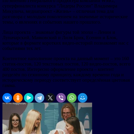
По мнению Генерального продюсера компании WMG,
суперфиналиста конкурса “Лидеры России” Владимира
Микулича, медиапроект «Жизнь» – отличная тема для
разговора с молодым поколением на значимые исторические
темы, о явлениях и событиях нашего прошлого.
Лица проекта – знаковые фигуры той эпохи – Ленин и
Луначарский, Маяковский и Лиля Брик, Есенин и Блок,
которые в формате коротких видео-историй познакомят нас с
событиями тех лет.
Контентное наполнение проекта на данный момент – это 160
статик-постов, 120 текстовых постов, 120 видео-постов, всего
400 постов. Интересно оформление проекта – контент
разделён по сезонному принципу, каждому времени года и
историческому периоду соответствует определённая цветовая
гамма.