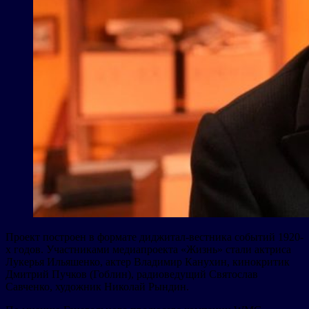
Проект построен в формате диджитал-вестника событий 1920-
х годов. Участниками медиапроекта «Жизнь» стали актриса
Лукерья Ильяшенко, актер Владимир Канухин, кинокритик
Дмитрий Пучков (Гоблин), радиоведущий Святослав
Савченко, художник Николай Рындин.