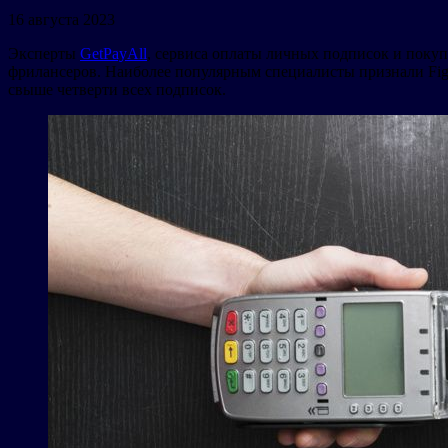
16 августа 2023
Эксперты
GetPayAll
, сервиса оплаты личных подписок и поку
фрилансеров. Наиболее популярным специалисты признали Fig
свыше четверти всех подписок.