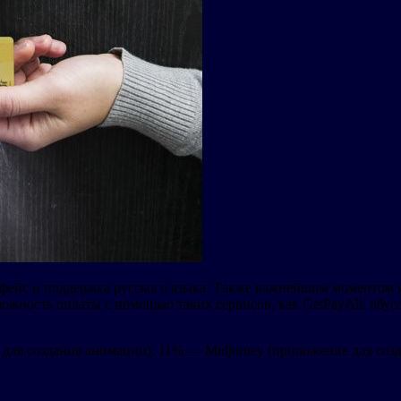
фейс и поддержка русского языка. Также важнейшим моментом я
ожность оплаты с помощью таких сервисов, как GetPayAll, обус
для создания анимации), 11% — Midjorney (приложение для созд