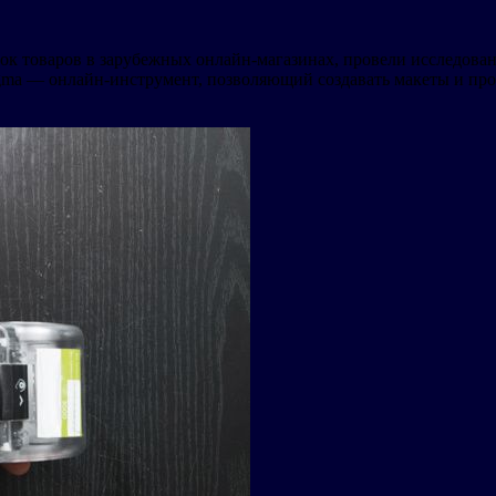
пок товаров в зарубежных онлайн-магазинах, провели исследов
ma — онлайн-инструмент, позволяющий создавать макеты и прот