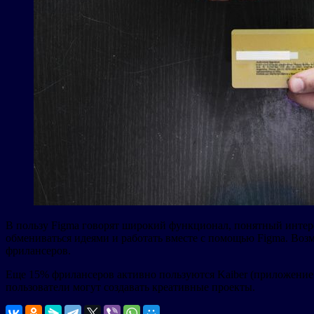
В пользу Figma говорят широкий функционал, понятный интер
обмениваться идеями и работать вместе с помощью Figma. Возм
фрилансеров.
Еще 15% фрилансеров активно пользуются Kaiber (приложение 
пользователи могут создавать креативные проекты.