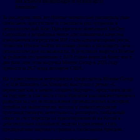
and achieved breakthroughs in technological
foundation
За последние пять лет Hisense значительно расширила свое
глобальное присутствие и совершила ряд прорывов в
технологической базе. Приобретение компанией SanDen
Corporation и разработка чипов для повышения качества
изображения посредством ИИ стали катализаторами роста,
позволив Hisense выйти на новые рынки и расширить свои
технологические возможности. В результате выручка Hisense
за рубежом по сравнению с 2019 годом выросла более чем в
два раза, при этом выручка Hisense Group в 2023 году
превысила 28,7 млрд долларов США.
На торжественном мероприятии председатель Hisense Group
г-н Цзя Шаоцянь (Jia Shaoqian) выступил с речью «С
верностью как в начале, создаем будущее», представив цели
на будущее, в том числе стать образцом высококачественного
развития за счет использования промышленных кластеров;
перейти на экологически чистую и низкоуглеродную
производственную деятельность; расширить глобальный
охват за счет перехода от ориентированной на Китай к
действительно глобальной модели управления; стать
предприятием мирового уровня и глобальным брендом.
«Мы продолжаем укреплять нашу основную