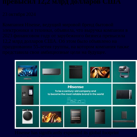
превысил 12,2 млрд долларов США
23 октября 2024
Компания Hisense, ведущий мировой бренд бытовой
электроники и техники, объявила, что выручка компании в
2023 финансовом году от зарубежного бизнеса превысила
12,2 млрд долларов США. Об этом было объявлено на
праздновании 55-летия группы, на котором компания также
представила свои амбициозные цели на будущее.
Hisense has significantly expanded its global footprint