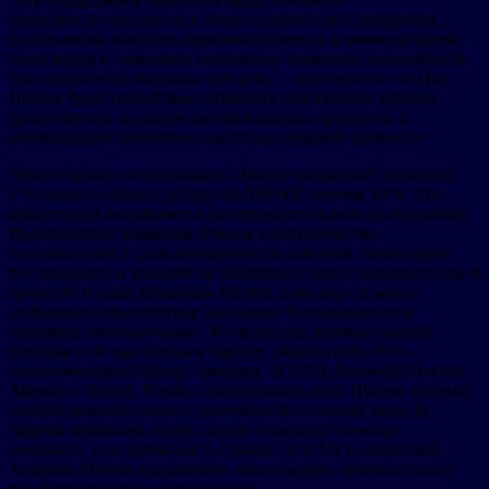
конкурентоспособность в плане технологий и продуктов,
использовать высокую привлекательность в межкультурной
интеграции и повышать глобальную конкурентоспособность
при построении матрицы брендом, — подчеркнул г-н Цзя. —
Hisense будет настойчиво развивать собственные бренды,
ориентируясь на рынок высококлассных продуктов в
решительном стремлении выйти на мировой уровень!»
Ориентируясь на инновации, Hisense направляет примерно
5 % своего годового дохода на НИОКР, причем 30 % этих
инвестиций направляется на предварительные исследования.
Приоритетное внимание Hisense к потребностям
пользователей и удовлетворенности клиентов гарантирует,
что продукты и технологии компании служат пользователям и
приносят пользу. Компания Hisense добилась сильного
глобального присутствие благодаря 36 технопаркам и
производственным базам, 30 научно-исследовательским
центрам и 64 зарубежным офисам, образуя сеть «5+1»,
охватывающую Европу, Америку, АСЕАН, Ближний Восток,
Африку и Китай. Чтобы стимулировать рост, Hisense ускоряет
распространение своего производства по всему миру. В
Африке компания создает новые производственные
мощности, в то время как в странах АСЕАН и Латинской
Америки Hisense наращивает локализацию производства и
исследовательские возможности.