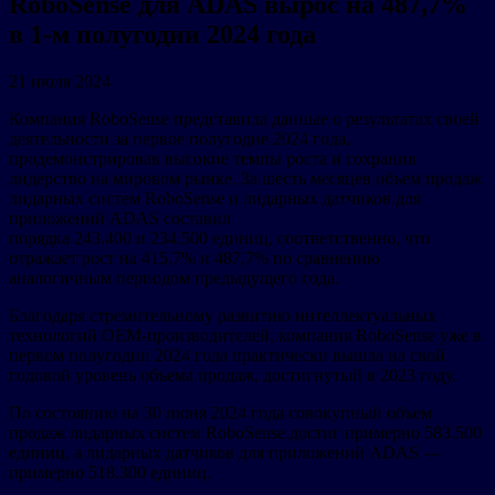
RoboSense для ADAS вырос на 487,7%
в 1-м полугодии 2024 года
21 июля 2024
Компания RoboSense представила данные о результатах своей
деятельности за первое полугодие 2024 года,
продемонстрировав высокие темпы роста и сохранив
лидерство на мировом рынке. За шесть месяцев объем продаж
лидарных систем RoboSense и лидарных датчиков для
приложений ADAS составил
порядка 243.400 и 234.500 единиц, соответственно, что
отражает рост на 415,7% и 487,7% по сравнению
аналогичным периодом предыдущего года.
Благодаря стремительному развитию интеллектуальных
технологий OEM-производителей, компания RoboSense уже в
первом полугодии 2024 года практически вышла на свой
годовой уровень объема продаж, достигнутый в 2023 году.
По состоянию на 30 июня 2024 года совокупный объем
продаж лидарных систем RoboSense достиг примерно 583.500
единиц, а лидарных датчиков для приложений ADAS —
примерно 518.300 единиц.