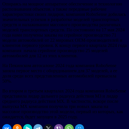
Опираясь на мощное аппаратное обеспечение и технологию
распознавания объектов, а также передовые рабочие
характеристики своих лидаров, компания RoboSense добилась
значительных успехов в разработке моделей транспортных
средств и налаживании массового производства различных
моделей транспортных средств. По состоянию на 17 мая 2024
года нами получены заказы на серийное производство 71
модели автомобилей от 22 мировых OEM-производителей и
клиентов первого уровня. К концу первого квартала 2024 года
компания начала серийное производство 25 моделей
автомобилей для 12 из этих клиентов.
На Пекинском автосалоне 2024 года компания RoboSense
заняла первое место с оборудованием для 37 моделей, а ее
доля среди всех представленных автомобилей превысила
50%.
Во втором и третьем кварталах 2024 года компания RoboSense
представила лидар дальнего радиуса действия М3 и лидар
среднего радиуса действия МХ. В частности, вскоре после
выпуска MX компания получила три новых заказа на
массовое производство этой модели, первый из которых, как
ожидается, будет запущен в 2025 году.