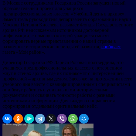
В Москве сотрудниками Госархива России запущен новый
образовательный проект для учащихся
предпрофессиональных классов «Учебный день в архиве».
Заместитель руководителя департамента образования и науки
Москвы Наталия Киселева называет Фонды Государственного
архива РФ неиссякаемым источником достоверной
информации, с помощью которой учащиеся смогут
формировать верные представления о нашей страны в
различные исторические периоды её развития,
сообщает
газета «Мой район».
Директор Госархива РФ Лариса Роговая подтвердила, что
учащихся предпрофессиональных классов с нетерпением
ждут в стенах архива, где их познакомят с интереснейшей
профессией – архивным делом. Здесь же на протяжении всего
учебного дня вместе с квалифицированными специалистами
они будут работать с уникальными историческими
документами и осваивать тонкости работы с разными
источниками информации. Для каждого направления
сформирован отдельный оригинальный кейс.