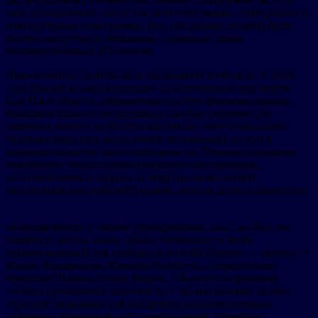
виде изображений, таких как рентгенограммы, сонограммы и
компьютерные томограммы. Все эти данные должны быть
быстро доступны и защищены с помощью самых
отказоустойчивых ИТ-систем.
Huawei вносит свой вклад в достижение этой цели. С 2020
года Huawei является ведущим стратегическим партнером
Сан-Пау в области современных систем хранения данных.
Компания Huawei предоставила Сан-Пау решение для
хранения данных на флэш-накопителях, обеспечивающее
медицинскому персоналу почти мгновенный доступ к
данным пациентов при необходимости. Решение оснащено
новейшими технологиями резервного копирования,
восстановления и защиты от вирусов-вымогателей,
обеспечивая высочайший уровень защиты данных пациентов.
«Работая вместе с такими учреждениями, как Сан-Пау, мы
надеемся сделать жизнь проще, безопаснее и более
взаимосвязанной для сообществ по всей Европе», – сказал г-н
Кеннет Фредриксен (Kenneth Fredriksen), старший вице-
президент Huawei Europe Region. «Huawei по-прежнему
глубоко привержена партнерству с организациями из всех
отраслей экономики для внедрения интеллектуальных
цифровых решения во все аспекты жизни общества».