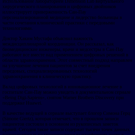
Использование лабораторией Dimension Lab виртуального
хирургического планирования и цифровых двойников
иллюстрирует приверженность Сан-Пау
персонализированной медицине и лидерство больницы в
части сочетания клинической практики с передовыми
технологиями.
Доктор Хаким Мустафа объяснил важность
междисциплинарной координации. Он рассказал, как
биомедицинские инженеры, врачи и медсестры в Сан-Пау
работают все вместе над применением цифровых решений в
области здравоохранения. Этот совместный подход направлен
на улучшение лечения пациентов за счет внедрения
передовых, специализированных технологий
здравоохранения в клиническую практику.
Вклад цифровых технологий в инновационное лечение в
госпитале Сан-Пау можно увидеть в документальном сериале
«Being Digi-Sapiens», снятом Warner Brothers Discovery при
поддержке Huawei.
В качестве ведущей в сериале выступает блогер Симона Герц
(Simone Giertz), которая отмечает, что в прошлом записи
пациентов состояли в основном из рукописных заметок
врачей. Сегодня такие записи содержат тысячи точек данных,
распределенных по многочисленным платформам, часто в