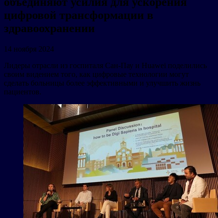
объединяют усилия для ускорения
цифровой трансформации в
здравоохранении
14 ноября 2024
Лидеры отрасли из госпиталя Сан-Пау и Huawei поделились
своим видением того, как цифровые технологии могут
сделать больницы более эффективными и улучшить жизнь
пациентов.