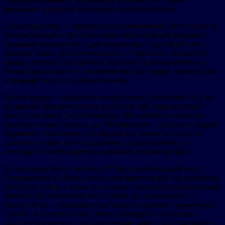
финальная проверка оставалась за пользователем.
Следующий шаг — превратить исправленный текст в тезисы
для презентации. Для этого выделяется нужный фрагмент,
вызывается ассистент, и даётся команда: «Сделай из этого
краткие тезисы для презентации, 5–7 пунктов». Ассистент
выдаёт результат, который не вставляется автоматически, а
только предлагается — пользователь сам решает, заменить им
исходный текст или добавить ниже.
Третья задача — написать письмо клиенту на основе того же
материала. Выделяется исходный или уже исправленный
текст, ассистенту даётся команда: «На основе этого текста
напиши письмо клиенту, до 700 символов». Ассистент выдаёт
черновик. Он не знает специфики или имени клиента, но
основную структуру и содержание подготавливает за
секунды. Остаётся вручную добавить нужные детали.
За несколько минут работы с Р7 ассистентом сырой текст
превращается в чёткие тезисы для презентации, исправляются
ошибки и стиль, а также получается готовый черновик письма
клиенту. Без ассистента на это ушло бы полчаса-час, а с
ассистентом — буквально три запроса и немного времени на
правки. Ассистент также умеет переводить, сокращать,
дополнять и менять стиль под разные задачи, работая прямо в