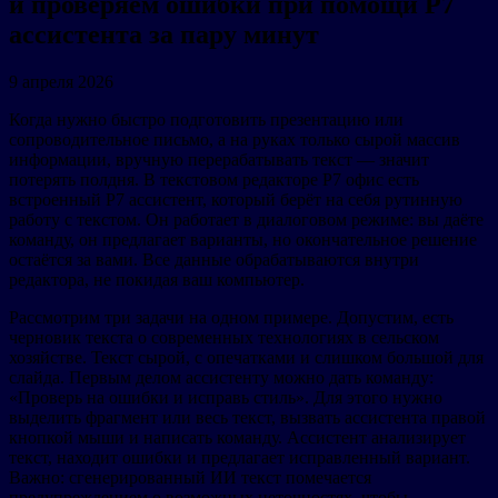
и проверяем ошибки при помощи Р7
ассистента за пару минут
9 апреля 2026
Когда нужно быстро подготовить презентацию или
сопроводительное письмо, а на руках только сырой массив
информации, вручную перерабатывать текст — значит
потерять полдня. В текстовом редакторе Р7 офис есть
встроенный Р7 ассистент, который берёт на себя рутинную
работу с текстом. Он работает в диалоговом режиме: вы даёте
команду, он предлагает варианты, но окончательное решение
остаётся за вами. Все данные обрабатываются внутри
редактора, не покидая ваш компьютер.
Рассмотрим три задачи на одном примере. Допустим, есть
черновик текста о современных технологиях в сельском
хозяйстве. Текст сырой, с опечатками и слишком большой для
слайда. Первым делом ассистенту можно дать команду:
«Проверь на ошибки и исправь стиль». Для этого нужно
выделить фрагмент или весь текст, вызвать ассистента правой
кнопкой мыши и написать команду. Ассистент анализирует
текст, находит ошибки и предлагает исправленный вариант.
Важно: сгенерированный ИИ текст помечается
предупреждением о возможных неточностях, чтобы