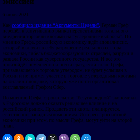
эмиссией
6 июля 2021
Как
сообщило издание “Аргументы Недели”,
Герман Греф
перешёл к запугиванию рынка перспективами тотального
внедрения торговли квотами на “углеродные выбросы”. По
мнению Грефа, российскую экономику ждёт апокалипсис,
который включит в себя разрушение реального сектора
экономики, гибель бюджетообразующих отраслей, разрухи и
развала России как суверенного государства. И всё это
произойдёт немедленно и почти сразу, если голос Грефа,
призывающего к торговле углеродом, не будет услышан в
России и не примет участие в торговле углеродными квотами
на онлайн-площадке, которую уже почти организовал
возглавляемый Грефом Сбер.
По мнению Грефа, строительство “безуглеродной” экономики
в Евросоюзе должно оказать решающее влияние и на
российский рынок. Продавать эти квоты планируется,
естественно, западным компаниям. Интересы российской
экономики при этом, по мысли Грефа, могут уйти на второй
план.