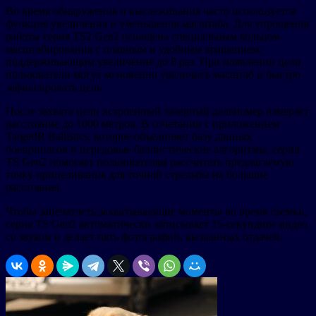
Во время обнаружения и выслеживания часто используется
функция увеличения и уменьшения масштаба. Для упрощения
работы серия TS2 Gen2 оснащена специальным кольцом
масштабирования с плавным и удобным вращением,
поддерживающим увеличение до 8 раз. При появлении цели
пользователи могут мгновенно увеличить масштаб и быстро
зафиксировать цель.
После захвата цели встроенный лазерный дальномер измеряет
расстояние до 1000 метров. В сочетании с приложением
TargetIR Ballistics, которое объединяет базу данных
боеприпасов и передовые баллистические алгоритмы, серия
TS Gen2 помогает пользователям рассчитать предлагаемую
точку прицеливания для точной стрельбы на большие
расстояния.
Чтобы запечатлеть захватывающие моменты во время съемки,
серия TS Gen2 автоматически записывает 15-секундное видео
со звуком и делает пять фотографий, вызванных отдачей.