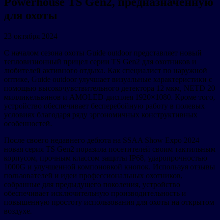
Powerhouse TS Gen2, предназначенную
для охоты
23 октября 2024
С началом сезона охоты Guide outdoor представляет новый
тепловизионный прицел серии TS Gen2 для охотников и
любителей активного отдыха. Как специалист по наружной
оптике, Guide outdoor улучшает визуальные характеристики с
помощью высокочувствительного детектора 12 мкм, NETD 20
милликельвинов и AMOLED-дисплея 1920×1080. Кроме того,
устройство обеспечивает бесперебойную работу в полевых
условиях благодаря ряду эргономичных конструктивных
особенностей.
После своего недавнего дебюта на SSAA Show Expo 2024
новая серия TS Gen2 поразила посетителей своим тактильным
корпусом, прочным классом защиты IP68, ударопрочностью
1000G и улучшенной компоновкой кнопок. Используя отзывы
пользователей и идеи профессиональных охотников,
собранные для предыдущего поколения, устройство
обеспечивает исключительную производительность и
повышенную простоту использования для охоты на открытом
воздухе.