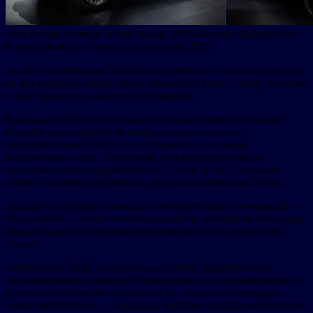
New Energy Strategy in Full Swing, GWM Unveils Multiple New
Energy Models at Chengdu Motor Show 2022
26 августа компания GWM представила шесть своих брендов
на автосалоне Chengdu Motor Show 2022 года в Чэнду, которые
стали одними из наиболее популярных.
Компания GWM представила несколько привлекательных
моделей автомобилей на новых энергоносителях
представителям СМИ и посетителям в нескольких
выставочных залах. Гибридные электромобили были
представлены брендами HAVAL, TANK и WEY, которые
входят в линейку гибридных продуктов компании GWM.
Два других бренда полностью электрических автомобилей —
ORA и SAR — также оказались в центре внимания благодаря
инновационным интерактивным формам и разнообразию
стилей.
«Компания GWM, первопроходец среди традиционных
автомобильных компаний, перешедших к электрификации и
интеллектуализации, настаивает на ускорении перехода к
новой энергетике»‎, — написало ведущее китайское новостное