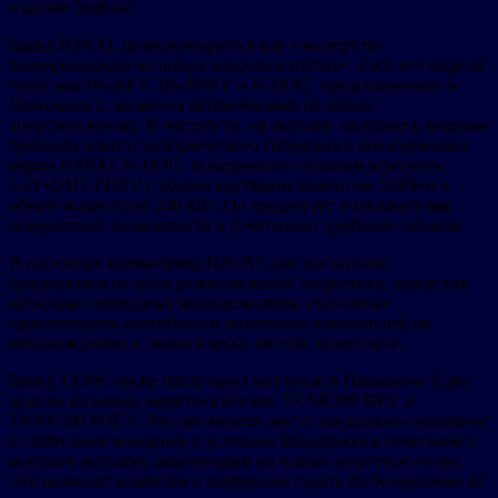
издание NetEase.
Бренд HAVAL позиционируется как «эксперт по
внедорожникам на новых энергоносителях», а все его модели,
такие как H6-HEV, H6-PHEV и H-DOG, представленные в
Павильоне 1, являются автомобилями на новых
энергоносителях. В частности, на автошоу состоялась мировая
премьера нового электрического гибридного внедорожника
марки HAVAL H-DOG, оснащенного силовым агрегатом
1.5T+DHT-PHEV с общим крутящим моментом 530N•м и
общей мощностью 240 кВт. Он предлагает пользователям
невероятные возможности в сочетании с удобным салоном.
В настоящее время бренд HAVAL уже достаточно
продвинулся по пути развития новой энергетики, выпустив
несколько гибридных внедорожников, способных
удовлетворить потребности различных покупателей на
мировом рынке в экологически чистом транспорте.
Бренд TANK также представил на стенде в Павильоне 8 две
модели на новых энергоносителях: TANK300 HEV и
TANK500 PHEV. Эти две модели могут предложить надежное
и стабильное вождение в условиях бездорожья в сочетании с
мощным мотором, работающим на новых энергоносителях.
Это позволит клиентам с комфортом ездить по бездорожью на