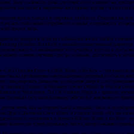
м. Зная о важности дома для семей и его влиянии на сообществ
 привлечь внимание к мировому жилищному кризису и сплотить л
создания процветающих и здоровых сообществ. Опираясь на этот в
 будет решать глобальные потребности в жилье и продвигать эту 
м 60 странах мира.
 одним из лидеров в области глобального жилья, Habitat понима
екфорд (Jonathan Reckford), главный исполнительный директор Ha
 осведомленность о необходимости улучшения доступа к доступн
 вы можете помочь улучшить доступ к жилью, доступность и усто
 «Let’s Open the Door» в США. Home is the Key — это ежегодна
бщества на продвижение инновационных решений в области жиль
, будет стимулировать движение за открытие дверей для справедл
r Humanity, Habitat for Humanity Greater Orlando & Osceola County
 for Humanity of Washington, D.C. & Northern Virginia – проведут
емонстрировать силу коллективных действий и неизменную пр
десятилетий, как на строительной площадке, так и за ее преде
itat Дрю и Джонатан Скотт (Drew и Jonathan Scott). «Но мы такж
ддерживать и участвовать в проекте Habitat «Home is the Key», 
шему количеству семей безопасное место, которое можно назвать
о 10 мировым городам, чтобы привлечь внимание к жилью и отме