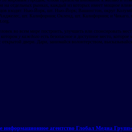
ери на отдельных рынках, каждый из которых имеет мощное вли
дов входят: Нью-Йорк, шт. Нью-Йорк; Вашингтон, округ Колумби
нджелес, шт. Калифорния; Окленд, шт. Калифорния; и Чикаго, ш
.org.
человек во всем мире построить, улучшить или спонсировать мес
в котором
у каждого
есть безопасное и доступное место, которое
 с открытой двери. Дари, занимайся волонтерством, высказывайс
е информационное агентство Глобал Медиа Групп