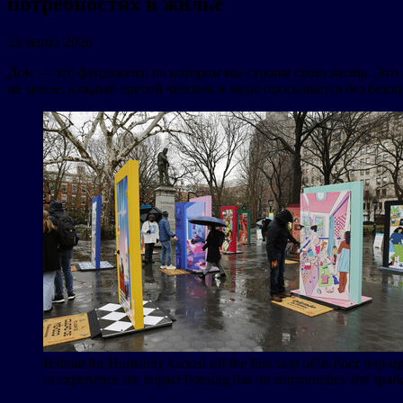
потребностях в жилье
25 марта 2026
Дом — это фундамент, на котором мы строим свою жизнь. Это 
не менее, каждый третий человек в мире просыпается без безо
Habitat for Humanity kicked off the first stop of its door pop-u
to experience the impact housing has on communities and spar