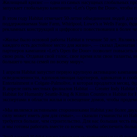
Жилищный кризис — одна из самых насущных глобальных пробле
запускает глобальную кампанию «Let’s Open the Door», чтобы
В этом году Habitat отмечает 50-летие объединения людей для 
поддерживаемая State Farm, Whirlpool, Lowe’s и Wells Fargo,
рекламных конструкций и цифрового повествования в более че
«Жилье было основой работы Habitat в течение 50 лет. Являясь
каждого есть достойное место для жизни», — сказал Джонатан Р
партнеров кампания «Let’s Open the Door» позволит повысить
свою роль. Отдавая свой голос, свое время или свои таланты,
большего числа семей по всему миру».
1 апреля Habitat запустит первую крупную активацию кампании
осведомленности, вдохновляющая партнеров, адвокатов и соо
Entertainment и Colgate-Palmolive, и которая продлится месяц
В апреле пять местных филиалов Habitat — Greater Indy Habitat fo
Habitat for Humanity Seattle-King & Kittitas Counties и Habitat
экспертами в области жилья и освещение домов, чтобы прод
«Мы являемся активными сторонниками Habitat уже более двух 
силу может иметь дом для семьи», — сказали гуманисты из Hab
требуется больше, чем строительство. Для нас большая честь по
и мы готовы работать вместе со всеми, чтобы обеспечить боль
Этой весной Habitat также запускает экспериментальный тур п