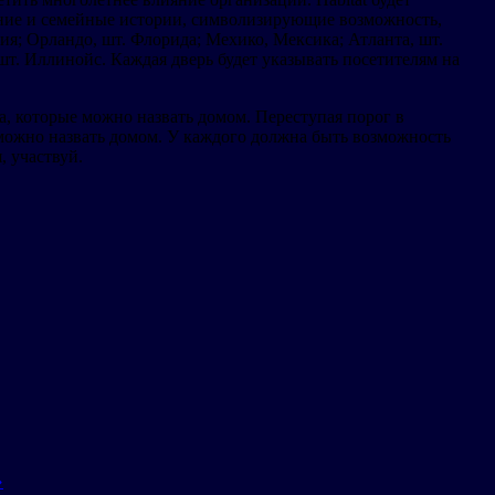
яние и семейные истории, символизирующие возможность,
я; Орландо, шт. Флорида; Мехико, Мексика; Атланта, шт.
т. Иллинойс. Каждая дверь будет указывать посетителям на
та, которые можно назвать домом. Переступая порог в
 можно назвать домом. У каждого должна быть возможность
я, участвуй.
»