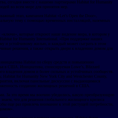
а, сегодня вместе с нашими партнерами Habitat for Humanity
юдей во всем мире для принятия мер.
ажный этап, кампания Habitat «Let’s Open the Door»,
актуальную тему с помощью временных инсталляций, наземных
ет «ключи», которые откроют наше видение мира, в котором у
bitat for Humanity International. «При поддержке наших
ому и устойчивому жилью, и каждый может сыграть в этом
йчивые решения, а также открыть двери к владению домом для
я инициатива Habitat по сбору средств и повышению
я в США. Инициатива, спонсируемая Lowe’s, Blizzard
ивого владения домом и более сильных и устойчивых сообществ.
, Habitat for Humanity New York City and Westchester County,
 мероприятия, включая панельные дискуссии с выдающимися
иверженность созданию жилищных решений в США.
лами. За это время мы воочию убедились, какую преобразующую
е знаем, что для решения глобального жилищного кризиса
чтобы еще раз привлечь внимание к этой растущей потребности,
 домом».
тить многолетнее влияние организации. Habitat будет