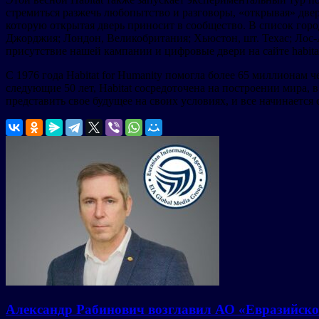
стремиться разжечь любопытство и разговоры, «открывая» дв
которую открытая дверь приносит в сообщество. В список горо
Джорджия; Лондон, Великобритания; Хьюстон, шт. Техас; Лос-А
присутствие нашей кампании и цифровые двери на сайте habitat
С 1976 года Habitat for Humanity помогла более 65 миллионам 
следующие 50 лет, Habitat сосредоточена на построении мира, 
представить свое будущее на своих условиях, и все начинается
Александр Рабинович возглавил АО «Евразийско