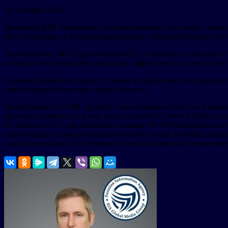
28 сентября 2024
Компания HDL Automation, ведущий мировой поставщик решений
преуспевающим в специализированных производственных сект
Основанная в 1985 году компания HDL Automation стала извес
секторов. Ее инновации повышают эффективность, безопасност
Недавно EqualOcean, один из самых авторитетных исследовате
свои позиции в качестве лидера отрасли.
Приверженность HDL дизайну и инновациям принесла компании
крупных проектах по всему миру, включая S-Tower в Дубае, 
26 декабря 2023 года, занимает площадь 430 000 квадратных ме
крупнейших и самых загруженных хабов Азии. Решения для а
для визуализации, обеспечивают централизованное управлени