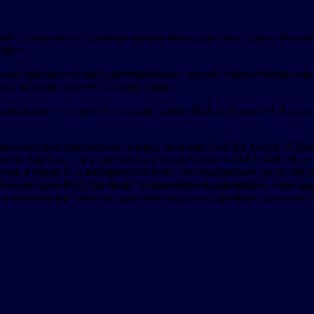
 для интеллектуального жилья, была удостоена звания Manufactu
орах.
тным именем в области автоматизации зданий, предоставляя пер
ь и комфорт зданий по всему миру.
льских институтов Китая, также назвал HDL брендом №1 в облас
 несколько престижных наград, включая Red Dot Award, iF Des
станцию Байюнь, Государственную оперу Чехии и BMW Welt. На
тров и имеет 11 платформ и 24 пути. Он обслуживает до 15 364 п
втоматизации HDL улучшают управление освещением и, благода
е и мониторинг энергии в режиме реального времени, повышая 