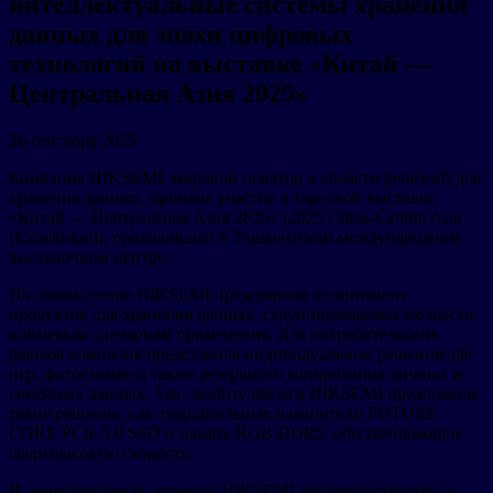
интеллектуальные системы хранения
данных для эпохи цифровых
технологий на выставке «Китай —
Центральная Азия 2025»
26 сентября 2025
Компания HIKSEMI, мировой новатор в области решений для
хранения данных, приняла участие в торговой выставке
«Китай — Центральная Азия 2025» (2025 China-Central Asia
(Uzbekistan)), проходившей в Ташкентском международном
выставочном центре.
На своем стенде HIKSEMI представила ассортимент
продуктов для хранения данных, сгруппированных по шести
ключевым сценариям применения. Для потребительских
рынков компания представила индивидуальные решения для
игр, фотосъемки а также резервного копирования личных и
семейных данных. Так, любителям игр HIKSEMI предложила
такие решения, как твердотельные накопители FUTURE
CORE PCIe 5.0 SSD и память RGB DDR5, обеспечивающие
сверхвысокую скорость.
В промышленном сегменте HIKSEMI продемонстрировала