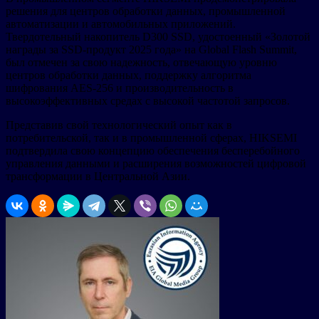
решения для центров обработки данных, промышленной
автоматизации и автомобильных приложений.
Твердотельный накопитель D300 SSD, удостоенный «Золотой
награды за SSD-продукт 2025 года» на Global Flash Summit,
был отмечен за свою надежность, отвечающую уровню
центров обработки данных, поддержку алгоритма
шифрования AES-256 и производительность в
высокоэффективных средах с высокой частотой запросов.
Представив свой технологический опыт как в
потребительской, так и в промышленной сферах, HIKSEMI
подтвердила свою концепцию обеспечения бесперебойного
управления данными и расширения возможностей цифровой
трансформации в Центральной Азии.