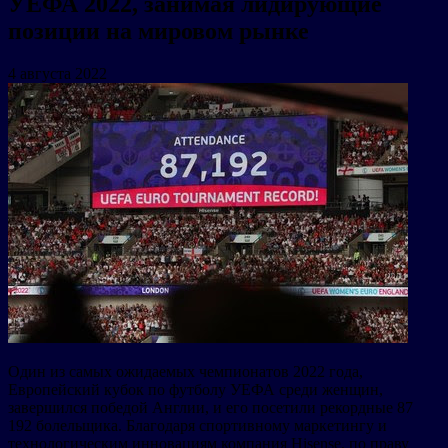
УЕФА 2022, занимая лидирующие
позиции на мировом рынке
4 августа 2022
Один из самых ожидаемых чемпионатов 2022 года,
Европейский кубок по футболу УЕФА среди женщин,
завершился победой Англии, и его посетили рекордные 87
192 болельщика. Благодаря спортивному маркетингу и
технологическим инновациям компания Hisense, по праву