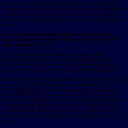
гордящаяся своей многолетней поддержкой турнира, заняла
лидирующие позиции в области повышения осведомленности
о бренде и продаж продукции, заложив прочную основу для
глобального расширения и укрепления репутации компании
Hisense.
«Помни имя»: как компания Hisense завоевала новых
поклонников на Чемпионате Европы по футболу УЕФА
среди женщин 2022 года
Будучи международным партнером турнира, в целях
повышения осведомленности и продвижения женского
футбола компания Hisense поощряет интерес к женскому
футболу с помощью различных маркетинговых кампаний.
В рамках одной из кампаний были организованы викторины,
ежедневные репортажи и конкурсы в социальных сетях, а
болельщикам было предложено загрузить видеоролики о
своих футбольных талантах, чтобы получить возможность
выиграть телевизор Hisense 4K U7, а некоторые счастливые
болельщики выиграли билеты на Финал турнира в Уэмбли.
Кампания охватила более 6 миллионов человек, включая
более 400 тысяч участников и более миллиона просмотров
видео.