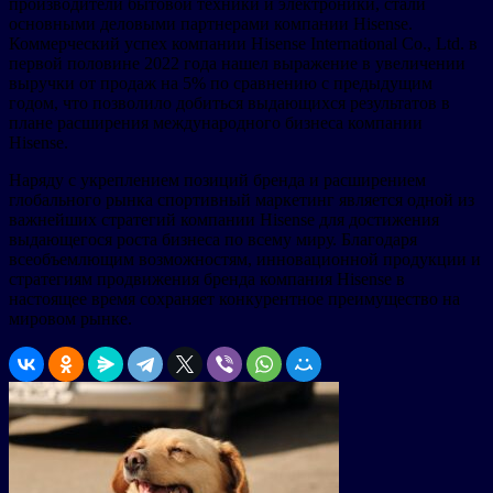
производители бытовой техники и электроники, стали
основными деловыми партнерами компании Hisense.
Коммерческий успех компании Hisense International Co., Ltd. в
первой половине 2022 года нашел выражение в увеличении
выручки от продаж на 5% по сравнению с предыдущим
годом, что позволило добиться выдающихся результатов в
плане расширения международного бизнеса компании
Hisense.
Наряду с укреплением позиций бренда и расширением
глобального рынка спортивный маркетинг является одной из
важнейших стратегий компании Hisense для достижения
выдающегося роста бизнеса по всему миру. Благодаря
всеобъемлющим возможностям, инновационной продукции и
стратегиям продвижения бренда компания Hisense в
настоящее время сохраняет конкурентное преимущество на
мировом рынке.