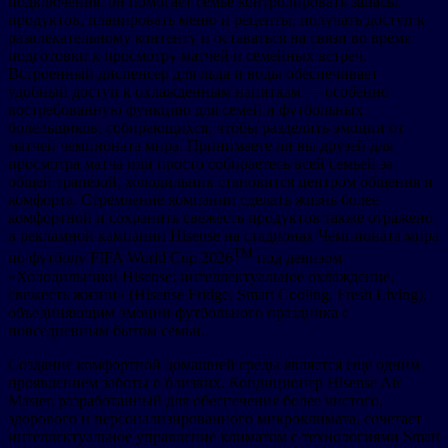
подключения, он помогает семье контролировать запасы
продуктов, планировать меню и рецепты, получать доступ к
развлекательному контенту и оставаться на связи во время
подготовки к просмотру матчей и семейных встреч.
Встроенный диспенсер для льда и воды обеспечивает
удобный доступ к охлажденным напиткам — особенно
востребованную функцию для семей и футбольных
болельщиков, собирающихся, чтобы разделить эмоции от
матчей чемпионата мира. Принимаете ли вы друзей для
просмотра матча или просто собираетесь всей семьей за
общей трапезой, холодильник становится центром общения и
комфорта. Стремление компании сделать жизнь более
комфортной и сохранить свежесть продуктов также отражено
в рекламной кампании Hisense на стадионах Чемпионата мира
TM
по футболу FIFA World Cup 2026
под девизом
«Холодильники Hisense: интеллектуальное охлаждение,
свежесть жизни» (Hisense Fridge, Smart Cooling, Fresh Living),
объединяющим эмоции футбольного праздника с
повседневным бытом семьи.
Создание комфортной домашней среды является еще одним
проявлением заботы о близких. Кондиционер Hisense Air
Master, разработанный для обеспечения более чистого,
здорового и персонализированного микроклимата, сочетает
интеллектуальное управление климатом с технологиями Smart