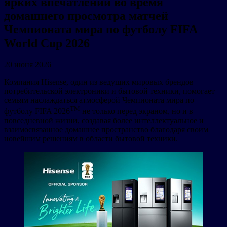
ярких впечатлений во время
домашнего просмотра матчей
Чемпионата мира по футболу FIFA
World Cup 2026
20 июня 2026
Компания Hisense, один из ведущих мировых брендов
потребительской электроники и бытовой техники, помогает
семьям наслаждаться атмосферой Чемпионата мира по
TM
футболу FIFA 2026
не только перед экраном, но и в
повседневной жизни, создавая более интеллектуальное и
взаимосвязанное домашнее пространство благодаря своим
новейшим решениям в области бытовой техники.