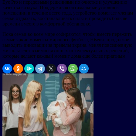
Eye Pro и передовыми решениями по очистке и улучшению
качества воздуха. Поддерживая оптимальные условия в
помещении в течение всего года, устройство помогает членам
семьи отдыхать, восстанавливать силы и проводить больше
времени вместе в комфортной обстановке.
Пока семьи во всем мире собираются, чтобы вместе пережить
самые яркие моменты мирового футбола, Hisense продолжает
выводить инновации за пределы экрана, меняя повседневную
жизнь за счет взаимосвязанных интеллектуальных решений,
которые делают каждый момент дома еще более приятным.