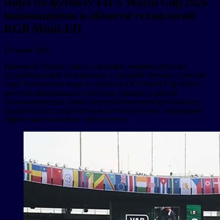
мира по футболу FIFA World Cup 2026
инновациями в области технологий
RGB MiniLED
15 июня 2026
Компания Hisense, один из ведущих мировых брендов
потребительской электроники и бытовой техники, отмечает
старт Чемпионата мира по футболу FIFA World Cup 2026 в
качестве официального спонсора турнира, помогая
болельщикам еще ближе ощутить атмосферу футбольного
праздника благодаря передовым технологиям, создающим
эффект максимального присутствия.