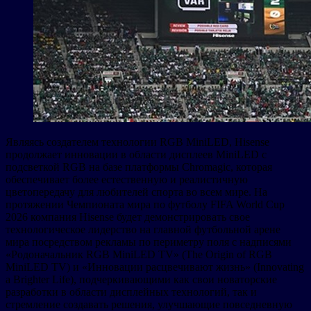
Являясь создателем технологии RGB MiniLED, Hisense
продолжает инновации в области дисплеев MiniLED с
подсветкой RGB на базе платформы Chromagic, которая
обеспечивает более естественную и реалистичную
цветопередачу для любителей спорта во всем мире. На
протяжении Чемпионата мира по футболу FIFA World Cup
2026 компания Hisense будет демонстрировать свое
технологическое лидерство на главной футбольной арене
мира посредством рекламы по периметру поля с надписями
«Родоначальник RGB MiniLED TV» (The Origin of RGB
MiniLED TV) и «Инновации расцвечивают жизнь» (Innovating
a Brighter Life), подчеркивающими как свои новаторские
разработки в области дисплейных технологий, так и
стремление создавать решения, улучшающие повседневную