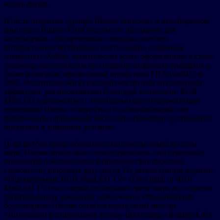
жизнь людей.
В честь открытия турнира Hisense запускает в нью-йоркском
комплексе Hudson Yards недельную программу для
болельщиков. Эта временная площадка сочетает
интерактивные футбольные инсталляции, созданные
совместно с Adidas, тематические зоны, оформленные в стиле
стадиона, мастер-классы по созданию цифровых граффити, а
также розыгрыш официальной атрибутики FIFA World Cup
2026. Посетители могут насладиться яркими визуальными
эффектами, реализованными благодаря технологии RGB
MiniLED, ознакомиться с новейшими крупноформатными
решениями Hisense и окунуться в захватывающий мир
развлечений, призванный воссоздать атмосферу футбольного
праздника в домашних условиях.
Пока футбол вновь объединяет миллионы людей во всем
мире, Hisense продолжает демонстрировать, что передовые
инновации и человеческое взаимодействие способны
гармонично дополнять друг друга. От демонстрации надписи
«Родоначальник RGB MiniLED TV» (The Origin of RGB
MiniLED TV) на главной футбольной арене мира до создания
захватывающих домашних развлечений, объединяющих
болельщиков, Hisense остается верна своей миссии
«Инновации расцвечивают жизнь» (Innovating a Brighter Life)