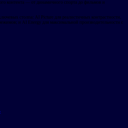
бого контента — от динамичного спорта до фильмов и
ючевых столпа: AI Picture для реалистичных контрастности,
 режимов; и AI Energy для максимальной производительности с
»