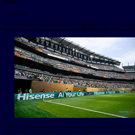
2025
1 июля 2025
Компания Hisense, один из ведущих мировых брендов в област
поля на Клубном чемпионате мира по футболу FIFA Club Worl
Являясь одним из первых технологических брендов в области 
продуктовый ассортимент. Сегодня в основе интеллектуально