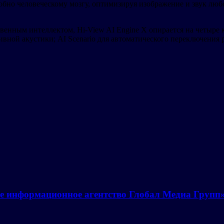
добно человеческому мозгу, оптимизируя изображение и звук лю
нным интеллектом, Hi-View AI Engine X опирается на четыре кл
ивной акустики; AI Scenario для автоматического переключения
е информационное агентство Глобал Медиа Групп