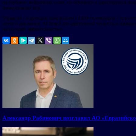
на глубоких нейронных сетях, он обучается и адаптируется по
иммерсивных игр.
Управляя следующим поколением ULED-телевизоров с искусстве
цвета и движения; AI Sound для адаптивной четкости и иммерс
наилучшей эффективностью.
Александр Рабинович возглавил АО «Евразийско