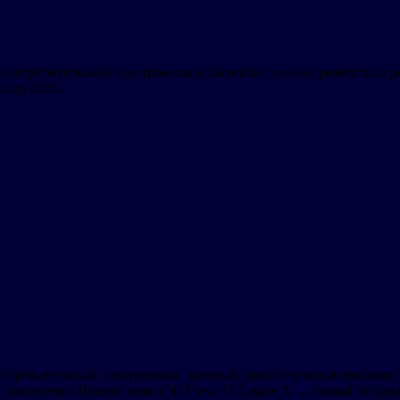
и потребительской электроники и бытовой техники разместила 
d Cup 2025.
потребительской электроники, который начал изучать возможнос
й экосистемы Hisense лежит Hi-View AI Engine X — самый мощн