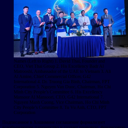
Names (Left to Right) 1. David Thai, Founder and
CEO, Viet Thai Group 2. His Excellency Badr Al
Matrooshi, Ambassador of the UAE to Vietnam 3. Ali
Al Amine, Chief Commercial Officer, G42
International 4. Dr. Truong Gia Binh, Chairman, FPT
Corporation 5. Nguyen Van Duoc, Chairman, Ho Chi
Minh City People’s Committee 6. His Excellency
Mansoor Al Mansoori, CEO, G42 International 7.
Nguyen Manh Cuong, Vice Chairman, Ho Chi Minh
City People’s Committee 8. Tu Vu Anh, CTO, FPT
Corporation
Подписанное в Хошимине соглашение формализует
всеобъемлющее партнерство и создает правовую, финансовую