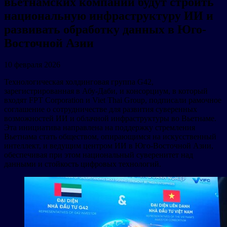
вьетнамских компаний будут строить
национальную инфраструктуру ИИ и
развивать обработку данных в Юго-
Восточной Азии
10 февраля 2026
Технологическая холдинговая группа G42,
зарегистрированная в Абу-Даби, и консорциум, в который
входят FPT Corporation и Viet Thai Group, подписали рамочное
соглашение о сотрудничестве для развития суверенных
возможностей ИИ и облачной инфраструктуры во Вьетнаме.
Эта инициатива направлена на поддержку стремления
Вьетнама стать обществом, опирающимся на искусственный
интеллект, и ведущим центром ИИ в Юго-Восточной Азии,
обеспечивая при этом национальный суверенитет над
данными и стойкость цифровых технологий.