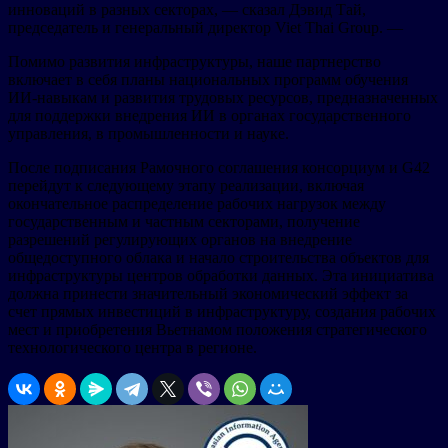
инноваций в разных секторах, — сказал Дэвид Тай,
председатель и генеральный директор Viet Thai Group. —
Помимо развития инфраструктуры, наше партнерство
включает в себя планы национальных программ обучения
ИИ-навыкам и развития трудовых ресурсов, предназначенных
для поддержки внедрения ИИ в органах государственного
управления, в промышленности и науке.
После подписания Рамочного соглашения консорциум и G42
перейдут к следующему этапу реализации, включая
окончательное распределение рабочих нагрузок между
государственным и частным секторами, получение
разрешений регулирующих органов на внедрение
общедоступного облака и начало строительства объектов для
инфраструктуры центров обработки данных. Эта инициатива
должна принести значительный экономический эффект за
счет прямых инвестиций в инфраструктуру, создания рабочих
мест и приобретения Вьетнамом положения стратегического
технологического центра в регионе.