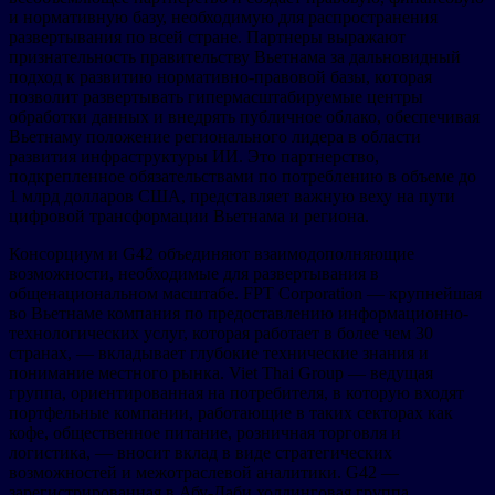
и нормативную базу, необходимую для распространения
развертывания по всей стране. Партнеры выражают
признательность правительству Вьетнама за дальновидный
подход к развитию нормативно-правовой базы, которая
позволит развертывать гипермасштабируемые центры
обработки данных и внедрять публичное облако, обеспечивая
Вьетнаму положение регионального лидера в области
развития инфраструктуры ИИ. Это партнерство,
подкрепленное обязательствами по потреблению в объеме до
1 млрд долларов США, представляет важную веху на пути
цифровой трансформации Вьетнама и региона.
Консорциум и G42 объединяют взаимодополняющие
возможности, необходимые для развертывания в
общенациональном масштабе. FPT Corporation — крупнейшая
во Вьетнаме компания по предоставлению информационно-
технологических услуг, которая работает в более чем 30
странах, — вкладывает глубокие технические знания и
понимание местного рынка. Viet Thai Group — ведущая
группа, ориентированная на потребителя, в которую входят
портфельные компании, работающие в таких секторах как
кофе, общественное питание, розничная торговля и
логистика, — вносит вклад в виде стратегических
возможностей и межотраслевой аналитики. G42 —
зарегистрированная в Абу-Даби холдинговая группа,