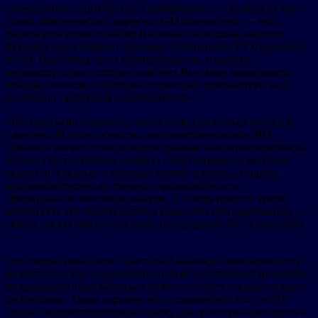
суверенитете, партнерстве и назначении, — сказал Али аль-
Амин, коммерческий директор G42 International. — Мы
благодарны правительству Вьетнама за их дальновидное
руководство, а нашим партнерам, компаниям FPT Corporation
и Viet Thai Group, за их приверженность созданию
инфраструктуры, которая позволит Вьетнаму реализовать
полный потенциал ИИ при сохранении суверенитета над
данными и цифровой независимости».
«Вьетнам ясно понимает, что не может двигаться вперед в
одиночку. В таких областях, как полупроводники, ИИ,
облачные вычисления, большие данные и кибербезопасность,
нужны стратегические альянсы с партнерами, на которых
можно положиться и которым можно доверять. Лидеры
продемонстрировали твердую приверженность,
сформировали взаимное доверие, и теперь пришло время
превратить эти обязательства в практическую реализацию, —
сказал доктор Чыонг Гиа Бинь, председатель FPT Corporation.
—
Эта инициатива ставит Вьетнам в авангард экономического
развития в Азии, опирающегося на искусственный интеллект,
поддерживая экономическое развитие и рост среднего класса
во Вьетнаме. Наше партнерство с компаниями G42 и FPT
создает инфраструктурную основу для долгосрочного роста и