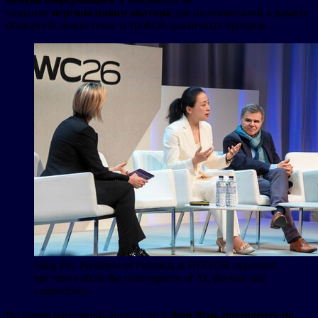
создание
персонального аватара
для пользователей в рамках
обширной экосистемы устройств различных брендов.
Fang Fei, President of Products at HONOR expressed
her views about the convergence of AI, devices and
connectivity.
Во время панельной дискуссии к
Фан Фэй, президенту по