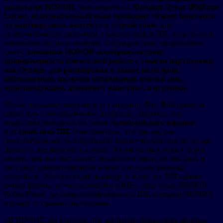
продуктам HONOR
, присоединился
Филипп Лукас (Philippe
Lucas), исполнительный вице-президент Orange Innovation
по партнерствам, контенту и устройствам
, для
содержательного разговора о конвергенции ИИ, устройств и
возможностей подключения. Обсуждая тему «разрушения
стен»,
компания HONOR подчеркнула свою
приверженность совместной работе с такими партнерами,
как Orange, для расширения в новые категории
оборудования, включая образование, умный дом,
аудиопродукцию, домашних животных и игрушки.
Чтобы проиллюстрировать это видение, Фан Фэй провела
параллель с эволюционной историей, объяснив, что
индустрия находится на грани
«кембрийского взрыва»
в устройствах ИИ.
Она отметила, что так же, как
первоначальный «кембрийский взрыв» миллионы лет назад
привел к внезапному всплеску бесчисленных новых форм
жизни, мир вот-вот станет свидетелем такой же быстрой и
массовой диверсификации новых интеллектуальных
устройств. Эта эволюция приведет к тому, что ИИ примет
новые формы, от «воплощенного ИИ», такого как HONOR
Robot Phone, до специализированного ИИ, который HONOR
изучает со своими партнерами.
«В HONOR мы считаем, что закрытые экосистемы должны