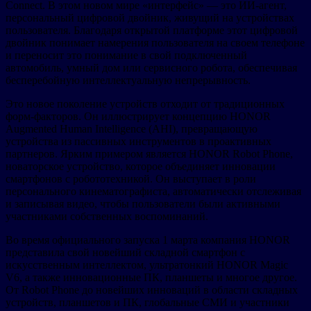
Connect. В этом новом мире «интерфейс» — это ИИ-агент,
персональный цифровой двойник, живущий на устройствах
пользователя. Благодаря открытой платформе этот цифровой
двойник понимает намерения пользователя на своем телефоне
и переносит это понимание в свой подключенный
автомобиль, умный дом или сервисного робота, обеспечивая
бесперебойную интеллектуальную непрерывность.
Это новое поколение устройств отходит от традиционных
форм-факторов. Он иллюстрирует концепцию HONOR
Augmented Human Intelligence (AHI), превращающую
устройства из пассивных инструментов в проактивных
партнеров. Ярким примером является HONOR Robot Phone,
новаторское устройство, которое объединяет инновации
смартфонов с робототехникой. Он выступает в роли
персонального кинематографиста, автоматически отслеживая
и записывая видео, чтобы пользователи были активными
участниками собственных воспоминаний.
Во время официального запуска 1 марта компания HONOR
представила свой новейший складной смартфон с
искусственным интеллектом, ультратонкий HONOR Magic
V6, а также инновационные ПК, планшеты и многое другое.
От Robot Phone до новейших инноваций в области складных
устройств, планшетов и ПК, глобальные СМИ и участники