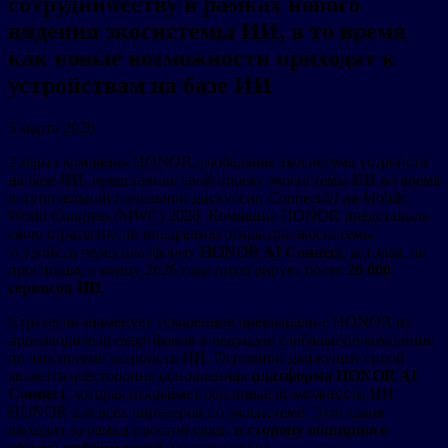
сотрудничеству в рамках нового
видения экосистемы ИИ, в то время
как новые возможности приходят к
устройствам на базе ИИ
5 марта 2026
2 марта компания HONOR, глобальная экосистема устройств
на базе ИИ, представила свой проект экосистемы ИИ во время
вступительной панельной дискуссии ConnectAI на Mobile
World Congress (MWC) 2026. Компания HONOR представила
свою стратегию по внедрению открытой экосистемы
устройств через платформу
HONOR AI Connect
, которая, по
прогнозам, к концу 2026 года интегрирует более
20 000
сервисов ИИ
.
Стратегия знаменует ускоренное превращение HONOR из
производителя смартфонов в ведущую глобальную компанию
по экосистеме устройств ИИ. Основной движущей силой
является всесторонне обновленная
платформа HONOR AI
Connect
, которая открывает основные возможности ИИ
HONOR для всех партнеров по экосистеме. Этот сдвиг
выходит за рамки простой связи
в сторону обширного
обмена информацией
и направлен на