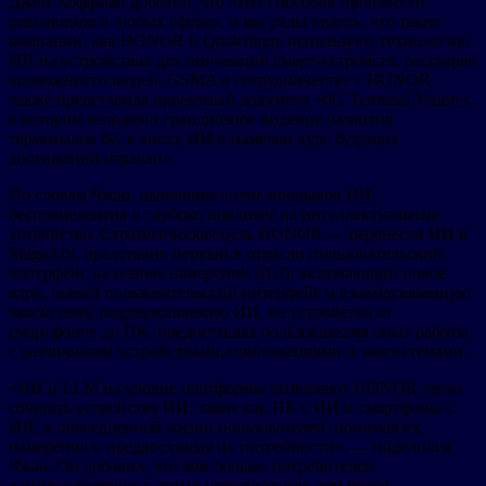
Джон Хоффман добавил, что «ИИ способен произвести
революцию в любых сферах, и мы рады видеть, что такие
компании, как HONOR и Qualcomm, используют технологию
ИИ на устройствах для инноваций смарт-устройств, расширяя
возможности людей. GSMA в сотрудничестве с HONOR
также представила проектный документ «6G Terminal Vision»,
в котором изложено грандиозное видение развития
терминалов 6G в эпоху ИИ и намечен курс будущих
достижений отрасли».
По словам Чжао, нынешняя волна прорывов ИИ
беспрецедентна и глубоко повлияет на интеллектуальные
устройства. Стратегическая цель HONOR — перенести ИИ в
MagicOS, представив первый в отрасли пользовательский
интерфейс на основе намерений (IUI), включающий новое
ядро, новый пользовательский интерфейс и взаимосвязанную
экосистему, поддерживаемую ИИ, на устройства от
смартфонов до ПК, предоставляя пользователям опыт работы
с различными устройствами, приложениями и экосистемами.
«ИИ и LLM на уровне платформы позволяют HONOR легко
сочетать устройства ИИ, такие как ПК с ИИ и смартфоны с
ИИ, в повседневной жизни пользователей, понимая их
намерения и предвосхищая их потребности», — поделился
Чжао. Он добавил, что чем больше потребителей
взаимодействуют с этими устройствами, тем более