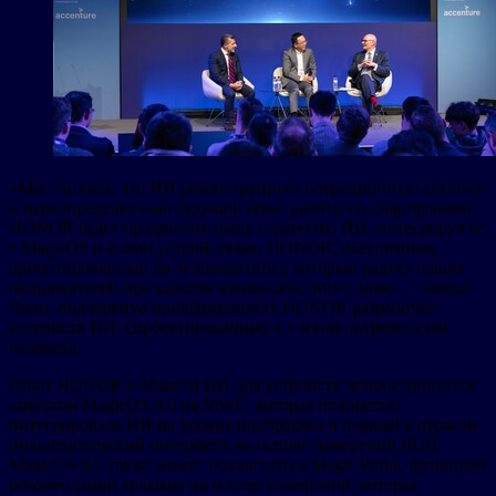
«Мы считаем, что ИИ реконструирует операционную систему
и переопределит наш будущий опыт работы со смартфонами.
HONOR будет продвигать нашу стратегию ИИ, интегрируя ее
с MagicOS и всеми устройствами HONOR, обеспечивая
ориентированный на человека опыт, который радует наших
пользователей при каждом взаимодействии с ним», – заявил
Чжао, подчеркнув приверженность HONOR разработке
устройств ИИ, спроектированных с учетом потребностей
человека.
Опыт HONOR в области ИИ для устройств демонстрируется
запуском MagicOS 8.0 на MWC, которая полностью
интегрировала ИИ на уровне платформы и первый в отрасли
пользовательский интерфейс на основе намерений (IUI).
MagicOS 8.0 также может похвастаться Magic Portal, функцией
рекомендаций ярлыков на основе намерений, которая