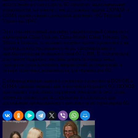
искусственного интеллекта, 6G принесет захватывающие
возможности, но вместе с тем и сложные задачи. HONOR и
GSMA презентовали проектный документ «6G Terminal
Vision» на MWC.
Этот перспективный документ, разработанный совместно с
партнерами China Unicom, China Mobile, China Telecom, Du,
Telstra и Inmarsat, описывает видение ориентированного на
человека интеллектуального мира, сформированного
преобразующими возможностями 6G и ИИ. В техническом
документе подробно описаны девять потенциальных
сценариев, пять ключевых направлений исследований и
четыре типичных возможности для терминалов 6G.
С обнародованием данного проектного документа HONOR и
GSMA сделали первый шаг в изучении будущего 6G. HONOR
приглашает отраслевых партнеров объединить свои силы,
провести совместные исследования и сплотиться для
достижения промышленного консенсуса по терминалам 6G.