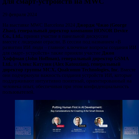
для смарт-устройств на MWC
29 февраля 2024
На выставке MWC Barcelona 2024
Джордж Чжао (George
Zhao), генеральный директор компании HONOR Device
Co., Ltd.,
принял участие в панельной дискуссии
вместе с лидерами отрасли. В сессии под названием «В
развитии ИИ люди – главное: ключевые вопросы создания ИИ
для смарт- устройств» также приняли участие
Джон
Хоффман (John Hoffman), генеральный директор GSMA
Ltd.
, и
Алекс Катузян (Alex Katouzian), генеральный
директор группы MCX, Qualcomm Technologies, Inc
. Вместе
они подчеркнули важность создания устройств ИИ, которые
поддерживают интуитивно понятный, ориентированный на
человека опыт, обеспечивая при этом конфиденциальность
пользователей.