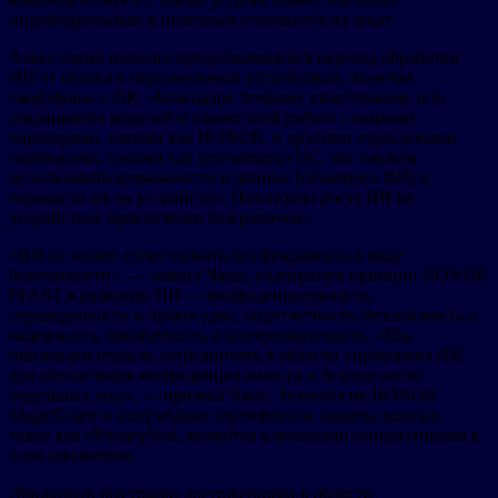
индивидуальным и полезным становится их опыт.
Алекс также отметил продолжающийся переход обработки
ИИ от облака к персональным устройствам, включая
смартфоны и ПК. «Благодаря лучшему квантованию или
сокращению моделей и совместной работе с нашими
партнерами, такими как HONOR, и другими отраслевыми
партнерами, такими как поставщики ОС, мы сможем
использовать возможности и данные [облачного ИИ] и
перенести их на устройство. Потенциал роста ИИ на
устройствах практически безграничен».
«ИИ не может существовать без фундамента в виде
безопасности», — заявил Чжао, подчеркнув принцип HONOR
PFAST в развитии ИИ — конфиденциальность,
справедливость и правосудие, подотчетность, безопасность и
надежность, прозрачность и контролируемость. «Мы
призываем отрасль сотрудничать в области управления ИИ
для обеспечения конфиденциальности и безопасности
отдельных лиц», — призвал Чжао. Технология HONOR
MagicGuard и полученные сертификаты защиты данных,
такие как ePrivacySeal, являются ключевыми инициативами в
этом начинании.
Движимый быстрыми достижениями в области