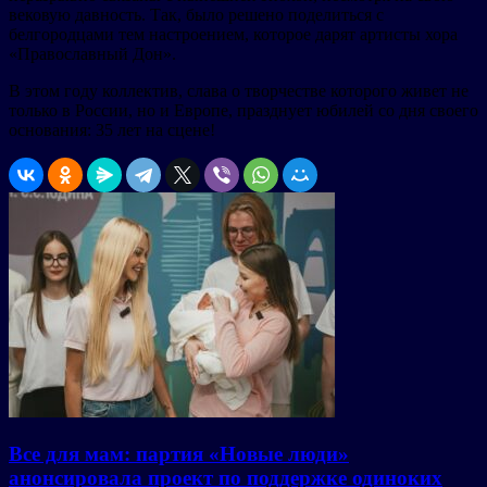
вековую давность. Так, было решено поделиться с
белгородцами тем настроением, которое дарят артисты хора
«Православный Дон».
В этом году коллектив, слава о творчестве которого живет не
только в России, но и Европе, празднует юбилей со дня своего
основания: 35 лет на сцене!
Все для мам: партия «Новые люди»
анонсировала проект по поддержке одиноких