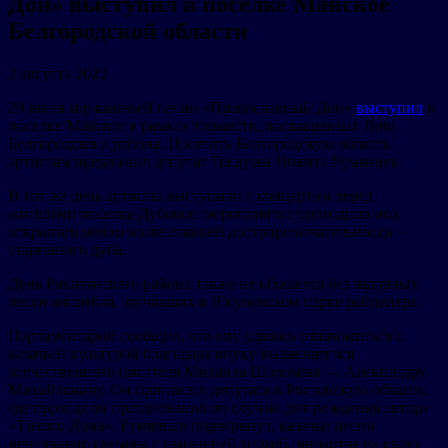
Дон» выступил в поселке Майское
Белгородской области
2 августа 2022
29 июля хор казачьей песни «Православный Дон»
выступил
в
поселке Майское в рамках торжеств, посвященных Дню
Белгородского района. Посетить Белгородскую область
артистам предложил депутат Госдумы Никита Румянцев.
В тот же день артисты выступили с концертом перед
жителями поселка Дубовое: мероприятие проходило под
открытым небом возле главной достопримечательности –
старинного дуба.
День Ракитянского района также не обошелся без задорных
песен ансамбля, звучавших в Юсуповском парке райцентра.
Парламентарий сообщил, что ему удалось ознакомиться с
казачьей культурой благодаря внуку выдающегося
отечественного писателя Михаила Шолохова — Александру
Михайловичу. Он пригласил депутата в Ростовскую область,
где проходили празднования по случаю дня рождения автора
«Тихого Дона». Румянцев подчеркнул, казачьи песни
неразрывно связаны с нынешней эпохой, несмотря на свою