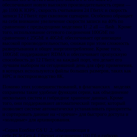
обеспечивают новую высокую производительность серии —
до 1100 K IOPS , скорость считывания 24 Гбит/с и скорость
записи 12 Гбит/с при сквозном сценарии. Особенно обращает
на себя внимание увеличение скорости записи на 40% по
сравнению с предыдущими моделями U .2 all — flash . Кроме
того, использование сетевого соединения 100GbE по
сравнению с 25GbE и 40GbE обеспечивает организации
высокой производительностью, снижая при этом сложность
развертывания и общее энергопотребление. Кроме того,
100GbE поддерживает RDMA и обеспечивает пропускную
способность до 12 Гбит/с на каждый порт, что делает его
лучшим выбором на сегодняшний день для сфер применения,
в которых используются файлы больших размеров, таких как
HPC и постпроизводство 8K.
Помимо этих усовершенствований, в флагманских моделях
сохранены такие удобные функции серии, как объединение
нескольких систем и гибридное хранение данных. Кроме
того, они поддерживают автоматический тиринг, который
позволяет системе автоматически устанавливать приоритеты
и сортировать данные на «горячие» для быстрого доступа и
«холодные» для архивирования.
«Серия EonStor GS U .2, объединяющая в
себе PCIe Gen 4, Ethernet -соединение 100 Гб и гибкую