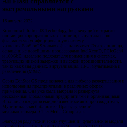
All Flash справляется с
экстремальными нагрузками
16 августа 2022
Компания Infortrend® Technology, Inc., ведущий в отрасли
поставщик корпоративных хранилищ, выпустила свою
флагманскую унифицированную систему
хранения EonStorGS только с флеш-памятью. Эти хранилища,
оснащенные новейшими процессорами IntelXeonD, PCIeGen4
и 100GbE, идеально подходят для применения в системах,
требующих низкой задержки и высокой производительности,
таких как базы данных, виртуализация, HPC, мультимедиа и
развлечения (M&E).
Серия EonStor GS предназначена для гибкого развертывания и
использования предприятиями в различных сферах
применения. Она уже была выбрана и развернута
несколькими глобальными предприятиями и организациями.
В их число входят всемирно известные автопроизводители,
Муниципальная библиотека Праги, турецкий
медиаконгломерат Ciner Media Group и др.
Благодаря ряду технических улучшений, флагманские модели
EonStor GS U .2 All Flash (GS 3024 UT и GS 4024 U)