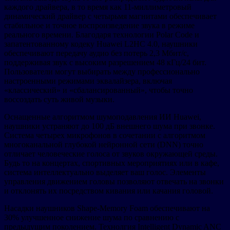
каждого драйвера, в то время как 11-миллиметровый
динамический драйвер с четырьмя магнитами обеспечивает
стабильное и точное воспроизведение звука в режиме
реального времени. Благодаря технологии Polar Code и
запатентованному кодеку Huawei L2HC 4.0, наушники
обеспечивают передачу аудио без потерь 2,3 Мбит/с,
поддерживая звук с высоким разрешением 48 кГц/24 бит.
Пользователи могут выбирать между профессионально
настроенными режимами эквалайзера, включая
«классический» и «сбалансированный», чтобы точно
воссоздать суть живой музыки.
Оснащенные алгоритмом шумоподавления ИИ Huawei,
наушники устраняют до 100 дБ внешнего шума при звонке.
Система четырех микрофонов в сочетании с алгоритмом
многоканальной глубокой нейронной сети (DNN) точно
отличает человеческие голоса от звуков окружающей среды.
Будь то на концертах, спортивных мероприятиях или в кафе,
система интеллектуально выделяет ваш голос. Элементы
управления движением головы позволяют отвечать на звонки
и отклонять их посредством кивания или качания головой.
Насадки наушников Shape-Memory Foam обеспечивают на
30% улучшенное снижение шума по сравнению с
предыдущим поколением. Технолгия Intelligent Dynamic ANC