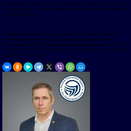
генерирует индивидуальные параметры шумоподавления на
основе среды в реальном времени для чистого иммерсивного
прослушивания.
Дизайн Spectrum Silver Strings доступен в черном, белом и
освежающем зеленом цветах. Каждый вкладыш имеет
тщательное 6-слойное защитное лаковое покрытие с золотой
эмблемой HUAWEI SOUND на его поверхности, что означает
флагманское качество.