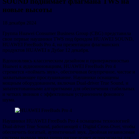
SOUND поднимает флагмана TWS на
новые высоты
18 декабря 2024
Группа Huawei Consumer Business Group (CBG) представила
свои первые наушники TWS под брендом HUAWEI SOUND,
HUAWEI FreeBuds Pro 4, на презентации флагманских
продуктов HUAWEI в Дубае 12 декабря.
Вдохновляясь классическим дизайном и приверженностью
Huawei к аудиоинновациям, HUAWEI FreeBuds Pro 4
стремится «поймать звук», обеспечивая безупречное, чистое и
захватывающее прослушивание. Наушники оснащены
мощным оборудованием, включая Dual-driver True Sound, и
запатентованными алгоритмами для обеспечения стабильных
и четких звонков с эффективным устранением фонового
шума.
Наушники HUAWEI FreeBuds Pro 4 оснащены технологией
Dual-driver True Sound, работающей с Digital Cross-Over, чтобы
обеспечить богатый, аутентичный звук. Двойная независимая
система вывода звука точно распределяет аудиосигналы для