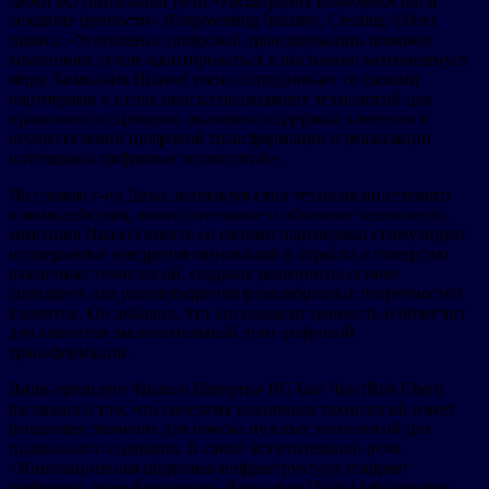
своей вступительной речи «Расширение возможностей и
создание ценности» (Empowering Industry, Creating Value)
заявил: «Углубление цифровой трансформации поможет
компаниям лучше адаптироваться к постоянно меняющемуся
миру. Компания Huawei тесно сотрудничает со своими
партнерами в целях поиска подходящих технологий для
правильного сценария, оказания поддержки клиентам в
осуществлении цифровой трансформации и реализации
потенциала цифровых технологий».
По словам г-на Дина, используя свои технологии сетевого
взаимодействия, вычислительные и облачные технологии,
компания Huawei вместе со своими партнерами стимулирует
непрерывное внедрение инноваций в отрасли и синергию
различных технологий, создавая решения на основе
сценариев для удовлетворения разнообразных потребностей
клиентов. Он добавил, что это повысит ценность и облегчит
для клиентов заключительный этап цифровой
трансформации.
Вице-президент Huawei Enterprise BG Боб Чен (Bob Chen)
рассказал о том, что синергия различных технологий имеет
решающее значение для поиска нужных технологий для
правильного сценария. В своей вступительной речи
«Инновационная цифровая инфраструктура ускоряет
цифровую трансформацию» (Innovative Digital Infrastructure