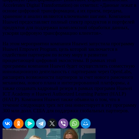
Accelerates Digital Transformation) он отметил: «Данные лежат в
основе цифровой трансформации, а их прием, передача,
хранение и анализ являются ключевыми шагами. Компания
Huawei предоставляет полный спектр продуктов и портфелей
продуктов для поддержки комплексной обработки данных,
ускоряя цифровую трансформацию клиентов».
На этом мероприятии компания Huawei запустила программу
Huawei Empower Program, цель которой заключается в
содействии партнерам по всему миру в развитии
процветающей цифровой экосистемы. В рамках этой
программы компания Huawei будет осуществлять совместную
инновационную деятельность с партнерами через OpenLabs,
расширять возможности партнеров за счет нового рамочного
механизма, нового плана и интегрированной платформы, а
также создавать кадровый резерв в рамках программ Huawei
ICT Academy и Huawei Authorized Learning Partner (HALP)
(HALP). Компания Huawei также объявила о том, что в
течение следующих трех лет она инвестирует в эту программу
300 млн долл. США для поддержки глобальных партнеров.