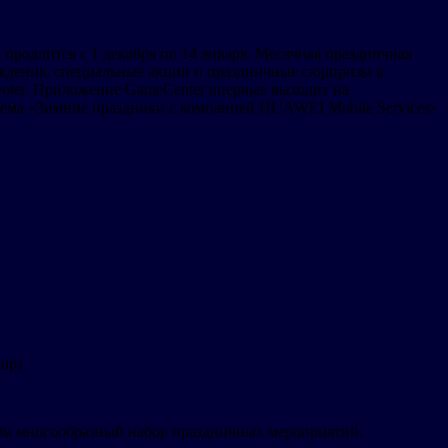
родлится с 1 декабря по 14 января. Месячная праздничная
аждения, специальные акции и праздничные сюрпризы в
nter. Приложение GameCenter впервые выходит на
ема «Зимние праздники с компанией HUAWEI Mobile Services»
oup)
лям многообразный набор праздничных мероприятий,