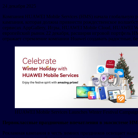
24 декабря 2025
Компания HUAWEI Mobile Services (HMS) начала глобальную р
кампания, которая должна привнести рождественское волшебс
сервисах AppGallery, Игры, HUAWEI Mobile Cloud, HUAWEI Wa
европейский рынок 22 декабря, расширяя игровой портфель H
отражает стремление компании Huawei создавать радостные, б
HUAWEI Mobile Services Launches Winter Festival Campai
Первоклассные праздничные впечатления в экосистеме HM
Рекламная кампания в честь зимних праздников освещает над