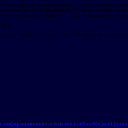
00 мини-игр, включая головоломки, «3 в ряд», тир и такие попу
ение доступно через AppGallery на устройствах Android, пользо
 100 монет на купон стоимостью 1 евро, который можно использ
логий
ложения GameCenter отражают миссию Huawei по предложению и
е информационное агентство Глобал Медиа Групп