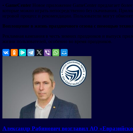
•
GameCenter
Новое приложение GameCenter предлагает более 4
которые можно играть непосредственно без скачивания. Прилож
игровой процесс и рекомендации. Пользователи могут обменять
Воплощение в жизнь праздничного сезона с помощью техно
Рекламная кампания в честь зимних праздников и выпуск при
жизни пользователей, особенно во время праздников.
Александр Рабинович возглавил АО «Евразийско