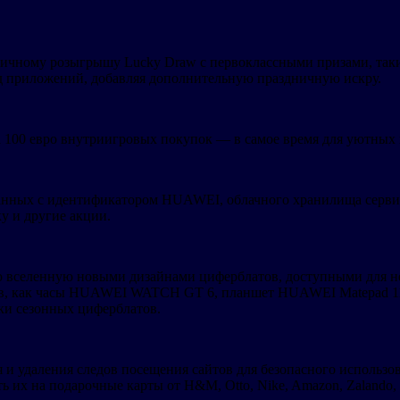
здничному розыгрышу Lucky Draw с первоклассными призами, т
ряд приложений, добавляя дополнительную праздничную искру.
 на 100 евро внутриигровых покупок — в самое время для уютных
занных с идентификатором HUAWEI, облачного хранилища сервис
у и другие акции.
ю вселенную новыми дизайнами циферблатов, доступными для 
зов, как часы HUAWEI WATCH GT 6, планшет HUAWEI Matepad 11
ки сезонных циферблатов.
 удаления следов посещения сайтов для безопасного использов
 их на подарочные карты от H&M, Otto, Nike, Amazon, Zalando, 