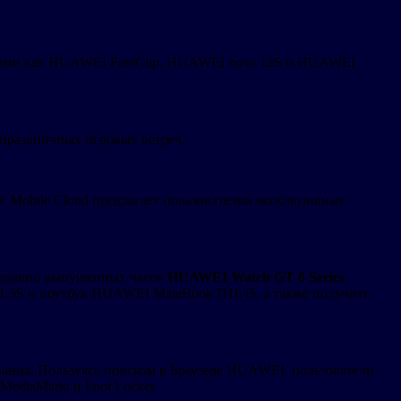
акими как HUAWEI FreeClip, HUAWEI nova 12S и HUAWEI
 праздничных игровых встреч.
 Mobile Cloud предлагает пользователям эксклюзивные
недавно выпущенных часов
HUAWEI Watch GT 6 Series
.
.5S и ноутбук HUAWEI MateBook D16 i5, а также получить
ания. Пользуясь поиском в Браузере HUAWEI, пользователи
MediaMarkt и Foot Locker.