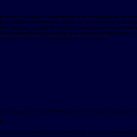
екламную кампанию, посвященную зимним праздникам, которая п
тво в цифровые впечатления, предлагает эксклюзивные вознагр
tch Face Store, Браузер HUAWEI и в новом приложении GameCe
MS мгновенными и требующими мало ресурсов развлечениями. Т
езопасные и беззаботные праздничные впечатления.
gn and GameCenter App (PRNewsfoto/Huawei Consumer Business Gr
S
ежную мультисервисную экосистему HMS, предлагая пользовате