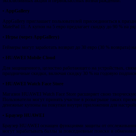
эксклюзивных акций и первоклассных вознаграждений:
•
AppGallery
AppGallery приглашает пользователей присоединиться к пра
MatePad 11. А купон на 5 евро предлагает скидку до 90 % на 
•
Игры (через AppGallery)
Геймеры могут заработать возврат до 30 евро (30 % возврата)
•
HUAWEI Mobile Cloud
Для защищенного, целостно работающего на устройствах, свя
праздничные скидки, включая скидку 30 % на годовую подписк
•
HUAWEI Watch Face Store
Магазин HUAWEI Watch Face Store расширяет свою творческу
Пользователи могут принять участие в розыгрыше таких при
денежные купоны на покупки внутри приложения для настрой
•
Браузер HUAWEI
Браузер HUAWEI оснащен функциями защиты от отслеживания и
могут зарабатывать баллы за повседневные поиски и обменивать