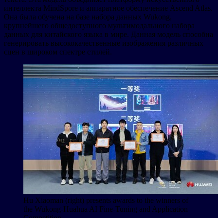
интеллекта MindSpore и аппаратное обеспечение Ascend Atlas.
Она была обучена на базе набора данных Wukong,
крупнейшего общедоступного мультимодального набора
данных для китайского языка в мире. Данная модель способна
генерировать высококачественные изображения различных
сцен в широком спектре стилей.
Hu Xiaoman (right) presents awards to the winners of
the Wukong-Huahua AI Fine-Tuning and Application
Competition