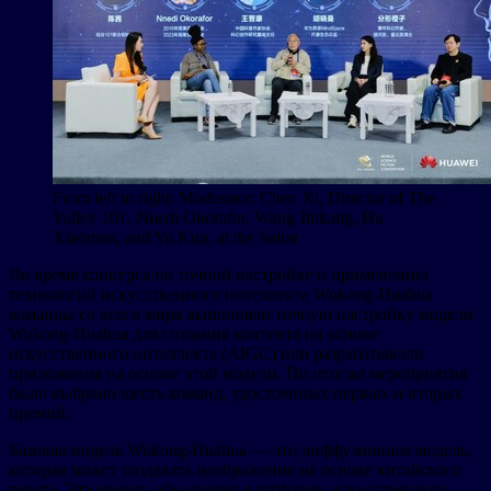
From left to right: Moderator: Chen Xi, Director of The
Valley 101, Nnedi Okorafor, Wang Jinkang, Hu
Xiaoman, and Yu Kun, at the Salon
Во время конкурса по точной настройке и применению
технологий искусственного интеллекта Wukong-Huahua
команды со всего мира выполняли точную настройку модели
Wukong-Huahua для создания контента на основе
искусственного интеллекта (AIGC) или разрабатывали
приложения на основе этой модели. По итогам мероприятия
было выбрано шесть команд, удостоенных первых и вторых
премий.
Базовая модель Wukong-Huahua — это диффузионная модель,
которая может создавать изображения на основе китайского
текста. Эта модель объединяет платформу искусственного