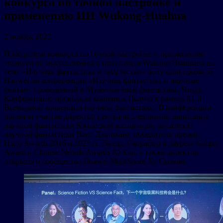
конкурса по точной настройке и
применению ИИ Wukong-Huahua
2 ноября 2023
Победители конкурса по точной настройке и применению
технологий искусственного интеллекта Wukong-Huahuaна на
тему «Научная фантастика и творчество» получили призы от
Huawei на конференции «Научная фантастика и научные
факты», проведенной в Музее научной фантастики Чэнду.
Конференцию проводила компания Huawei в рамках 81-й
Всемирной конвенции научной фантастики. В конференции
приняли участие директор центра исследований написания
научной фантастики Китайской ассоциации писателей
научной фантастики Ванг Джинканг, победитель премии
Hugo Awards 2016 и 2023 гг. Ннеди Окорафор и лауреат Galaxy
Award и Chinese Nebula Awards Ю Кан, а также директор
открытого сообщества Huawei MindSpore Ху Сяоман.