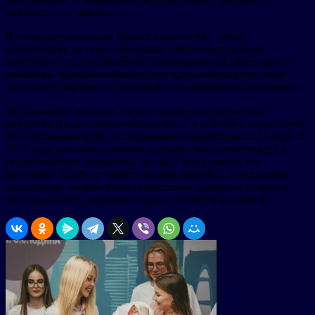
ценность», — заявил он.
В этом году компания Huawei провела уже третье
мероприятие на тему инноваций и интеллектуальной
собственности, посвященное инновационной деятельности
компании. Компания Huawei ежегодно инвестирует более
10% своей выручки от продаж в исследования и разработки.
По параметру расходов на исследования и разработки
компания Huawei заняла второе место в рейтинге инвестиций
ЕС в промышленные исследования и разработки 2021 года. В
2021 году компания увеличила объем своих инвестиций в
исследования и разработки до 142,7 млрд юаней, что
составляет 22,4% от общего объема выручки. За последнее
десятилетие общий объем инвестиций компании Huawei в
исследования и разработки превысил 845 млрд юаней.