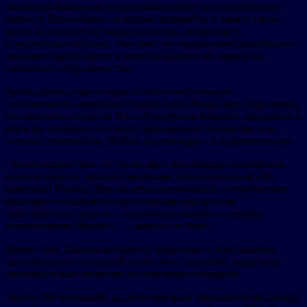
китайская компания, подала наибольшее число патентных
заявок в Европейское патентное ведомство и заняла пятое
место по количеству новых патентов, выданных в
Соединенных Штатах. Уже пять лет подряд компания Huawei
занимает первое место в мире по количеству заявок на
патентное сотрудничество.
Руководитель отдела прав на интеллектуальную
собственность компании Huawei Алан Фань (Alan Fan) заявил,
что ценность патентов Huawei получила широкое признание в
отрасли, особенно по таким популярным стандартам, как
сотовые технологии, Wi-Fi и кодеки аудио- и видеосигналов.
«За последние пять лет более двух миллиардов смартфонов
были оснащены запатентованными технологиями 4G/5G
компании Huawei. Что касается автомобилей, потребителям
ежегодно поставляется около восьми миллионов
транспортных средств с лицензированными сетевыми
технологиями Huawei», — заявил г-н Фань.
Кроме того, Huawei активно сотрудничает с компаниями,
занимающимися выдачей патентных лицензий, предлагая
универсальные лицензии на основные стандарты.
«Более 260 компаний, на долю которых приходится миллиард