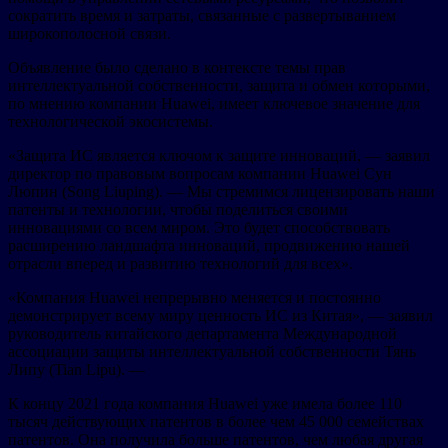
сократить время и затраты, связанные с развертыванием
широкополосной связи.
Объявление было сделано в контексте темы прав
интеллектуальной собственности, защита и обмен которыми,
по мнению компании Huawei, имеет ключевое значение для
технологической экосистемы.
«Защита ИС является ключом к защите инноваций, — заявил
директор по правовым вопросам компании Huawei Cун
Люпин (Song Liuping). — Мы стремимся лицензировать наши
патенты и технологии, чтобы поделиться своими
инновациями со всем миром. Это будет способствовать
расширению ландшафта инноваций, продвижению нашей
отрасли вперед и развитию технологий для всех».
«Компания Huawei непрерывно меняется и постоянно
демонстрирует всему миру ценность ИС из Китая», — заявил
руководитель китайского департамента Международной
ассоциации защиты интеллектуальной собственности Тянь
Липу (Tian Lipu). —
К концу 2021 года компания Huawei уже имела более 110
тысяч действующих патентов в более чем 45 000 семействах
патентов. Она получила больше патентов, чем любая другая