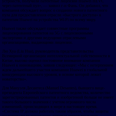
устройств, получили патентные лицензии Huawei HEVC
через патентный пул», — заявил г-н Фань. Он добавил, что
компания обсуждает вопрос о создании нового патентного
пула для предоставления отрасли «быстрого доступа» к
патентам Huawei на устройства Wi-Fi по всему миру.
Huawei также обсуждает совместные программы
лицензирования патентов на 5G с лицензионными
экспертами и другими ведущими отраслевыми
организациями, выдающими лицензии.
Лю Хуа (Liu Hua), руководитель представительства
Всемирной организации интеллектуальной собственности в
Китае, высоко оценил постоянное внимание компании
Huawei к инновациям, заявив следующее: «Мы с нетерпением
ждем дальнейшего участия компании Huawei в глобальной
конкуренции высокого уровня, в основе которой лежит
новаторство».
Для Мануэля Десантеса (Manuel Desantes), бывшего вице-
президента Европейского патентного ведомства, количество
зарегистрированных патентов и изобретений больше не имеет
такого большого значения с учетом огромного числа
изменений, происходящих в мире в настоящее время.
«Система IP должна работать таким образом, чтобы защиты
заслуживали те инновации, которые имеют реальную