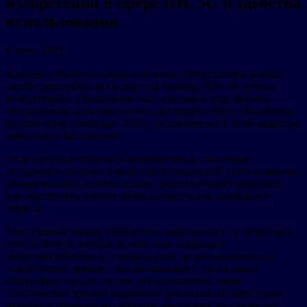
изобретения в сфере ИИ, 5G и удобства
использования
9 июня 2022
Компания Huawei назвала ключевые изобретения в рамках
своей проходящей раз в два года премии «Топ-10 лучших
изобретений». Объявление было сделано в ходе форума
«Расширение инновационного ландшафта 2022» (Broadening
the Innovation Landscape 2022), состоявшегося в штаб-квартире
компании в Шэньчжэне.
Этой наградой отмечаются изобретения, способные
поддержать создание новой серии продукции, стать важными
коммерческими особенностями существующей продукции
или обеспечить значительную ценность для компании и
отрасли.
Удостоенные наград изобретения варьируются от нейронной
сети AdderNet, которая значительно сокращает
энергопотребление и площадь цепи, до революционного
«оптического зрачка», обеспечивающего уникальный
идентификатор для систем оптоволоконной связи.
«Оптический зрачок» разработан для оказания операторам
помощи в управлении сетевыми ресурсами, что позволит