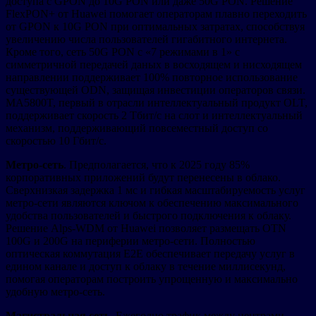
доступа с GPON до 10G PON или даже 50G PON. Решение
FlexPON+ от Huawei помогает операторам плавно переходить
от GPON к 10G PON при оптимальных затратах, способствуя
увеличению числа пользователей гигабитного интернета.
Кроме того, сеть 50G PON с «7 режимами в 1» с
симметричной передачей даных в восходящем и нисходящем
направлении поддерживает 100% повторное использование
существующей ODN, защищая инвестиции операторов связи.
MA5800T, первый в отрасли интеллектуальный продукт OLT,
поддерживает скорость 2 Тбит/с на слот и интеллектуальный
механизм, поддерживающий повсеместный доступ со
скоростью 10 Гбит/с.
Метро-сеть
. Предполагается, что к 2025 году 85%
корпоративных приложений будут перенесены в облако.
Сверхнизкая задержка 1 мс и гибкая масштабируемость услуг
метро-сети являются ключом к обеспечению максимального
удобства пользователей и быстрого подключения к облаку.
Решение Alps-WDM от Huawei позволяет размещать OTN
100G и 200G на периферии метро-сети. Полностью
оптическая коммутация E2E обеспечивает передачу услуг в
едином канале и доступ к облаку в течение миллисекунд,
помогая операторам построить упрощенную и максимально
удобную метро-сеть.
Магистральная сеть
. Ежегодно трафик между центрами