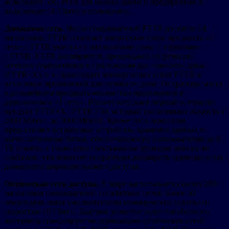
использует 50G PON для жилых домов и предприятий и
подключает 10 Гбит/с в помещение.
Домашняя сеть
. Число пользователей FTTR достигло 14
миллионов. FTTR помогает операторам связи продавать «1
сеть» с FTTR вместо «1 оптоволокно плюс 1 терминал»
с FTTH. FTTR расширяется, превращаясь из функции
сетевого подключения в приложения для «умного» дома
(FTTR+X), т. е. происходит конвергенция сетей FTTR и
различных приложений для «умного» дома. Операторы могут
в дальнейшем продавать множество приложений в
дополнение к «1 сети». Huawei запускает первый в отрасли
продукт FTTR+X, iFTTR F50, который увеличивает скорость с
2000 Мбит/с до 3000 Мбит/с. Кроме того, компания
представляет встроенные устройства хранения данных и
вычислительные блоки, обеспечивающие пользователям до 8
ТБ памяти, а также интеллектуальные функции поиска по
альбомам, что помогает операторам расширить границы услуг
домашнего широкополосного доступа.
Оптическая сеть доступа
. В мире насчитывается около 200
миллионов пользователей гигабитных сетей. Более 50
операторов связи уже выпустили коммерческие пакеты со
скоростью 10 Гбит/с. Быстрое развитие услуг гигабитного
интернета стимулирует модернизацию оптических сетей