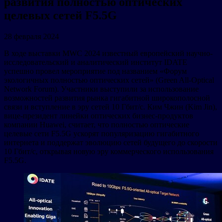
развития полностью оптических
целевых сетей F5.5G
28 февраля 2024
В ходе выставки MWC 2024 известный европейский научно-
исследовательский и аналитический институт IDATE
успешно провел мероприятие под названием «Форум
экологичных полностью оптических сетей» (Green All-Optical
Network Forum). Участники выступили за использование
возможностей развития рынка гигабитной широкополосной
связи и вступление в эру сетей 10 Гбит/с. Ким Чжин (Kim Jin),
вице-президент линейки оптических бизнес-продуктов
компании Huawei, считает, что полностью оптические
целевые сети F5.5G ускорят популяризацию гигабитного
интернета и поддержат эволюцию сетей будущего до скорости
10 Гбит/с, открывая новую эру коммерческого использования
F5.5G.