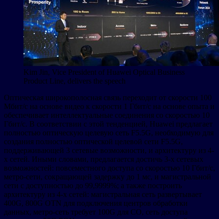
Kim Jin, Vice President of Huawei Optical Business
Product Line, delivers the speech
Оптическая широкополосная связь переходит от скорости 100
Мбит/с на основе видео к скорости 1 Гбит/с на основе опыта и
обеспечивает интеллектуальные соединения со скоростью 10
Гбит/с. В соответствии с этой тенденцией, Huawei предлагает
полностью оптическую целевую сеть F5.5G, необходимую для
создания полностью оптической целевой сети F5.5G,
поддерживающей 3 сетевые возможности, и архитектуру из 4-
х сетей. Иными словами, предлагается достичь 3-х сетевых
возможностей: повсеместного доступа со скоростью 10 Гбит/с,
метро-сети, сокращающей задержку до 1 мс, и магистральной
сети с доступностью до 99,9999%; а также построить
архитектуру из 4-х сетей: магистральная сеть развертывает
400G, 800G OTN для подключения центров обработки
данных, метро-сеть требует 100G для CO, сеть доступа