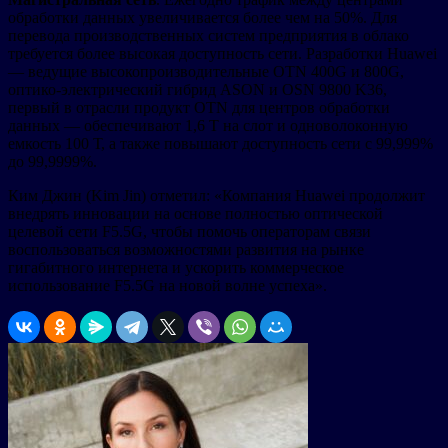
обработки данных увеличивается более чем на 50%. Для
перевода производственных систем предприятия в облако
требуется более высокая доступность сети. Разработки Huawei
— ведущие высокопроизводительные OTN 400G и 800G,
оптико-электрический гибрид ASON и OSN 9800 K36,
первый в отрасли продукт OTN для центров обработки
данных — обеспечивают 1,6 Т на слот и одноволоконную
емкость 100 Т, а также повышают доступность сети с 99,999%
до 99,9999%.
Ким Джин (Kim Jin) отметил: «Компания Huawei продолжит
внедрять инновации на основе полностью оптической
целевой сети F5.5G, чтобы помочь операторам связи
воспользоваться возможностями развития на рынке
гигабитного интернета и ускорить коммерческое
использование F5.5G на новой волне успеха».