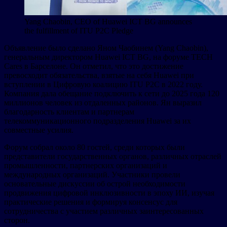
Yang Chaobin, CEO of Huawei ICT BG announces
the fulfillment of ITU P2C Pledge
Объявление было сделано Яном Чаобинем (Yang Chaobin),
генеральным директором Huawei ICT BG, на форуме TECH
Cares в Барселоне. Он отметил, что это достижение
превосходит обязательства, взятые на себя Huawei при
вступлении в Цифровую коалицию ITU P2C в 2022 году.
Компания дала обещание подключить к сети до 2025 года 120
миллионов человек из отдаленных районов. Ян выразил
благодарность клиентам и партнерам
телекоммуникационного подразделения Huawei за их
совместные усилия.
Форум собрал около 80 гостей, среди которых были
представители государственных органов, различных отраслей
промышленности, партнерских организаций и
международных организаций. Участники провели
основательные дискуссии об острой необходимости
продвижения цифровой инклюзивности в эпоху ИИ, изучая
практические решения и формируя консенсус для
сотрудничества с участием различных заинтересованных
сторон.