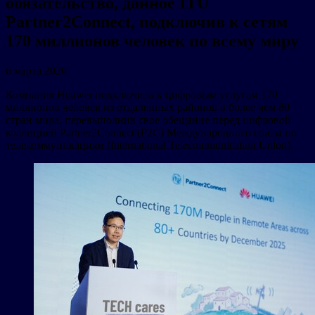
обязательство, данное ITU
Partner2Connect, подключив к сетям
170 миллионов человек по всему миру
6 марта 2026
Компания Huawei подключила к цифровым услугам 170
миллионов человек из отдаленных районов в более чем 80
стран мира, перевыполнив свое обещание перед цифровой
коалицией Partner2Connect (P2C) Международного союза по
телекоммуникациям (International Telecommunication Union).