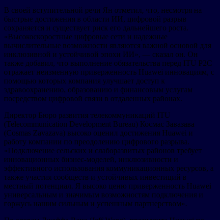
В своей вступительной речи Ян отметил, что, несмотря на
быстрые достижения в области ИИ, цифровой разрыв
сохраняется и существует риск его дальнейшего роста.
«Высокоскоростные цифровые сети и надежные
вычислительные возможности являются важной основой для
инклюзивной и устойчивой эпохи ИИ», — сказал он. Он
также добавил, что выполнение обязательства перед ITU P2C
отражает неизменную приверженность Huawei инновациям, с
помощью которых компания улучшает доступ к
здравоохранению, образованию и финансовым услугам
посредством цифровой связи в отдаленных районах.
Директор Бюро развития телекоммуникаций ITU
(Telecommunication Development Bureau) Космас Завазава
(Cosmas Zavazava) высоко оценил достижения Huawei и
работу компании по преодолению цифрового разрыва.
«Подключение сельских и слаборазвитых районов требует
инновационных бизнес-моделей, инклюзивности и
эффективного использования коммуникационных ресурсов, а
также участия сообществ и устойчивых инвестиций в
местный потенциал. Я высоко ценю приверженность Huawei
универсальным и значимым возможностям подключения и
горжусь нашим сильным и успешным партнерством».