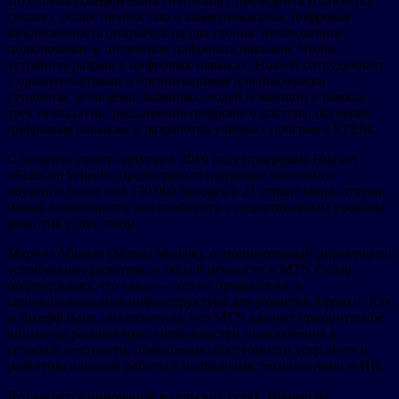
По словам Джеффа Вана (Jeff Wang), президента Huawei по
связям с общественностью и коммуникациям, цифровая
инклюзивность опирается на два столпа: инклюзивное
подключение и получение цифровых навыков. Чтобы
устранить разрыв в цифровых навыках, Huawei сотрудничает
с правительствами и организациями для поддержки
студентов, молодежи, пожилых людей и женщин в рамках
трех инициатив: расширение цифрового доступа, обучение
цифровым навыкам и разработка учебных программ STEM.
С момента своего запуска в 2019 году программа Huawei
«Skills on Wheels» предоставила цифровое мобильное
обучение более чем 130 000 человек в 21 стране мира, открыв
новые возможности для сообществ с недостаточным уровнем
развития услуг связи.
Марина Мадале (Marina Madale), исполнительный директор по
устойчивому развитию и общей ценности в MTN Group,
подтверждает, что связь — это не привилегия, а
основополагающая инфраструктура для развития Африки. Как
и Джефф Ванг, она отметила, что MTN уделяет приоритетное
внимание расширению возможностей подключения в
сельской местности, повышению доступности устройств и
развитию навыков работы с цифровыми технологиями и ИИ.
Что касается инноваций в сельских сетях, Huawei на