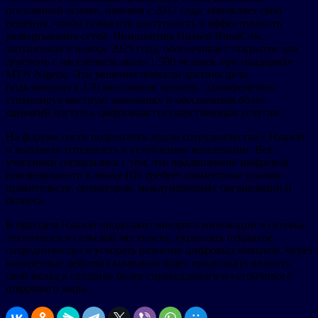
постоянной основе, начиная с 2017 года, обновляет свои
решения, чтобы повысить доступность и эффективность
развертывания сетей. Инициатива Huawei RuralCow,
запущенная в ноябре 2025 года, обеспечивает покрытие для
деревень с населением около 1 500 человек при поддержке
MTN Nigeria. Эти решения помогли достичь цели
подключения в 170 миллионов человек, одновременно
стимулируя местную экономику и обеспечивая более
широкий доступ к цифровым государственным услугам.
На форуме гости поделились ходом сотрудничества с Huawei
и выразили готовность к углублению кооперации. Все
участники согласились с тем, что продвижение цифровой
инклюзивности в эпоху ИИ требует совместных усилий
правительств, операторов, международных организаций и
бизнеса.
В будущем Huawei продолжит внедрять инновации в сетевые
технологии в сельской местности, укреплять открытое
сотрудничество и ускорять развитие цифровых навыков. Через
конкретные действия компания будет продолжать вносить
свой вклад в создание более справедливого и устойчивого
цифрового мира.