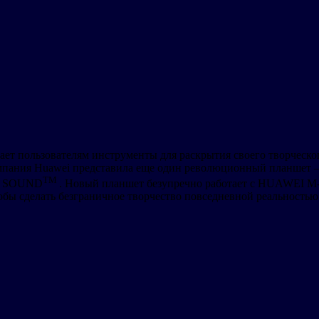
ает пользователям инструменты для раскрытия своего творческог
омпания Huawei представила еще один революционный планшет 
TM
EI SOUND
. Новый планшет безупречно работает с HUAWEI M-P
обы сделать безграничное творчество повседневной реальностью