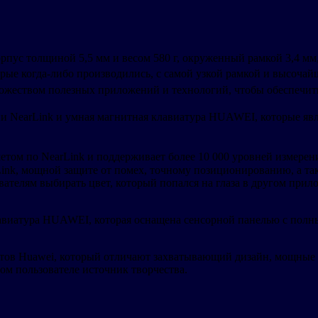
с толщиной 5,5 мм и весом 580 г, окруженный рамкой 3,4 мм, 
орые когда-либо производились, с самой узкой рамкой и высо
ожеством полезных приложений и технологий, чтобы обеспечить
ии NearLink и умная магнитная клавиатура HUAWEI, которые яв
етом по NearLink и поддерживает более 10 000 уровней измерен
ink, мощной защите от помех, точному позиционированию, а та
вателям выбирать цвет, который попался на глаза в другом прило
авиатура HUAWEI, которая оснащена сенсорной панелью с полны
ов Huawei, который отличают захватывающий дизайн, мощные т
м пользователе источник творчества.