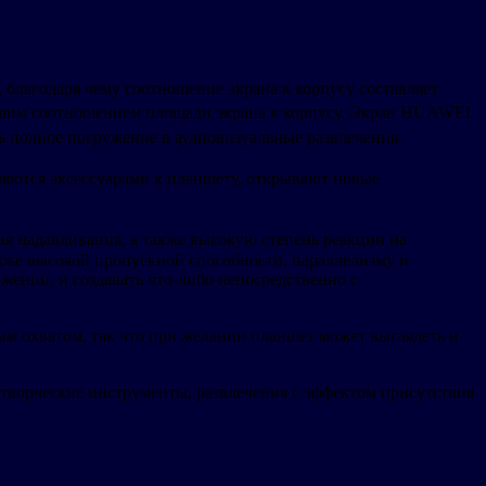
благодаря чему соотношение экрана к корпусу составляет
чайшим соотношением площади экрана к корпусу. Экран HUAWEI
 полное погружение в аудиовизуальные развлечения.
ляются аксессуарами к планшету, открывают новые
ия надавливания, а также высокую степень реакции на
кже высокой пропускной способности, параллелизму и
жении, и создавать что-либо непосредственно с
м охватом, так что при желании планшет может выглядеть и
ворческие инструменты, развлечения c эффектом присутствия