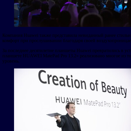
Компания Huawei также представила невиданный ранее стиль
комфорт при прослушивании благодаря своей воздухопроница
За последнее десятилетие планшеты Huawei превратились в ус
планшете HUAWEI MatePad Pro 13.2» реализовано многое из то
уровень.