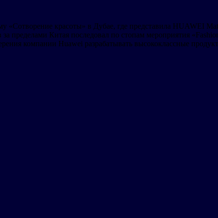
му «Сотворение красоты» в Дубае, где представила HUAWEI Mat
а пределами Китая последовал по стопам мероприятия «Fashion 
мерения компании Huawei разрабатывать высококлассные продук