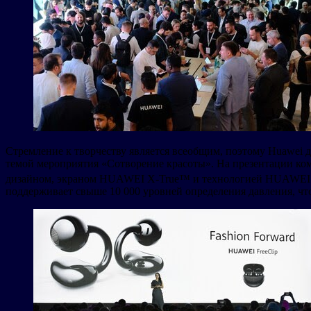
Стремление к творчеству является всеобщим, поэтому Huawei д
темой мероприятия «Сотворение красоты». На презентации к
дизайном, экраном HUAWEI X-True™ и технологией HUAW
поддерживает свыше 10 000 уровней определения давления, чт