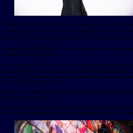
Огромный гибкий OLED-экран планшета помещен в тонкий корпу
[1]
поразительные 94%
. Это один из тончайших планшетов, кот
™
TM
X-True
и система HUAWEI SOUND
взаимодействуют с мн
-го
Стилус HUAWEI M-Pencil (3
поколения) на основе технолог
возможности для творчества.
-го
Стилус HUAWEI M-Pencil (3
поколения) связывается с планш
прикосновение при штриховке благодаря малой задержке NearL
надежности. Функция цветозахвата MatePad’s позволяет пользо
использованием этого цвета.
Кроме того, совершенно новая приставная умная магнитная кл
ощущаться как ноутбук.
HUAWEI MatePad Pro 13.2″ продолжает модельный ряд планшет
и мобильные офисные функции, позволяющие раскрыть в каждо