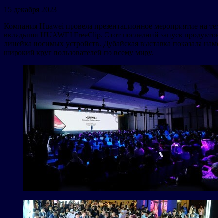
15 декабря 2023
Компания Huawei провела презентационное мероприятие на те
вкладыши HUAWEI FreeClip. Этот последний запуск продуктов з
линейка носимых устройств. Дубайская выставка показала на
широкий круг пользователей по всему миру.