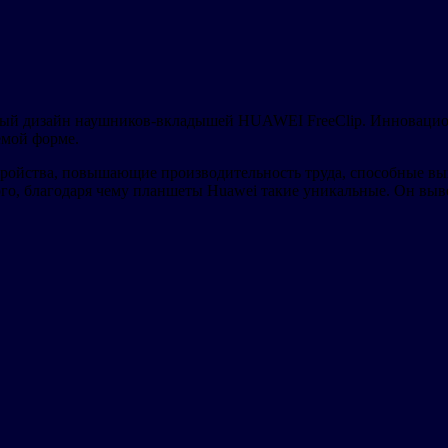
ный дизайн наушников-вкладышей HUAWEI FreeClip. Инновацион
емой форме.
тройства, повышающие производительность труда, способные вы
го, благодаря чему планшеты Huawei такие уникальные. Он выв