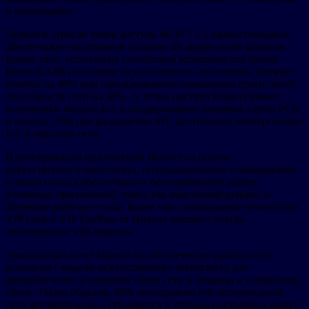
и партнерами».
Первая в отрасли точка доступа Wi-Fi 7 с 5 радиостанциями
обеспечивает постоянное плавное 4K-видео на 60 каналов.
Кроме того, технология Coordinated Scheduling and Spatial
Reuse (CSSR) на основе искусственного интеллекта снижает
помехи на 40% при одновременном повышении пропускной
способности сети на 30%. А точки доступа Huawei имеют
встроенные модули IoT и поддерживают внешние карты PCIe
и модули USB для расширения IoT, достижения конвергенции
IoT и офисной сети.
Идентификация приложений Huawei на основе
искусственного интеллекта, полномасштабное планирование
и анализ опыта обеспечивают бесперебойную работу
ключевых приложений, таких как видеоконференции и
облачные рабочие столы. Более того, уникальные технологии
VIP Lane и VIP FastPass от Huawei обещают всегда
оптимальные VIP-сервисы.
Уникальный агент Huawei по обеспечению работы сети
использует модели искусственного интеллекта для
автоматического изучения сбоев сети и помощи в устранении
сбоев. Таким образом, 80% неисправностей беспроводной
сети автоматически устраняются в течение нескольких минут,