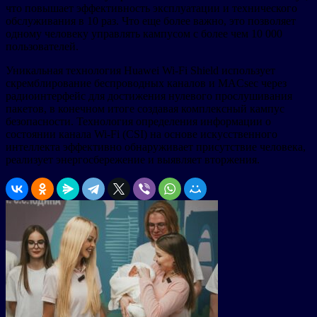
что повышает эффективность эксплуатации и технического
обслуживания в 10 раз. Что еще более важно, это позволяет
одному человеку управлять кампусом с более чем 10 000
пользователей.
Уникальная технология Huawei Wi-Fi Shield использует
скремблирование беспроводных каналов и MACsec через
радиоинтерфейс для достижения нулевого прослушивания
пакетов, в конечном итоге создавая комплексный кампус
безопасности. Технология определения информации о
состоянии канала Wi-Fi (CSI) на основе искусственного
интеллекта эффективно обнаруживает присутствие человека,
реализует энергосбережение и выявляет вторжения.