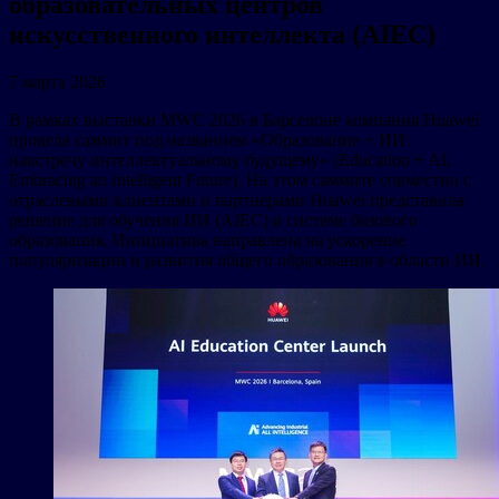
образовательных центров
искусственного интеллекта (AIEC)
7 марта 2026
В рамках выставки MWC 2026 в Барселоне компания Huawei
провела саммит под названием «Образование + ИИ:
навстречу интеллектуальному будущему» (Education + AI,
Embracing an Intelligent Future). На этом саммите совместно с
отраслевыми клиентами и партнерами Huawei представила
решение для обучения ИИ (AIEC) в системе базового
образования. Инициатива направлена на ускорение
популяризации и развития общего образования в области ИИ.