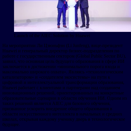
Launch of the AIEC Solution by Huawei
На мероприятии Ли Цзюньфэн (Li Junfeng), вице-президент
Huawei и генеральный директор бизнес-подразделения по
работе с государственным сектором (Global Public Sector BU),
заявил, что основная цель будущего образования в сфере ИИ
заключается в достижении «минимального порога входа и
максимально широкого охвата». Являясь «технологическим
катализатором» и «создателем экосистемы» на пути к
цифровой и интеллектуальной трансформации образования,
Huawei работает с клиентами и партнерами над созданием
инновационных решений, ориентированных на конкретные
образовательные сценарии в области обучения ИИ. Одним из
таких решений является AIEC для базового обучения,
призванное ускорить внедрение общего образования в
области искусственного интеллекта в начальных и средних
школах, открывая каждому ученику дверь в технологическое
будущее.