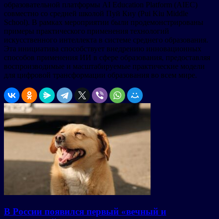
образовательной платформы AI Education Platform (AIEC)
совместно со средней школой Пуй Киу (Pui Kiu Middle
School). В рамках мероприятии были продемонстрированы
примеры практического применения технологий
искусственного интеллекта в системе среднего образования.
Эта инициатива способствует внедрению инновационных
способов применения ИИ в сфере образования, предоставляя
воспроизводимые и масштабируемые практические модели
для цифровой трансформации образования во всем мире.
В России появился первый «вечный и