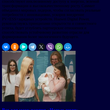
способствуют инклюзивному доступу к энергии, зеленой
трансформации и высококачественному росту. Саммит
объединил мировых лидеров, чтобы согласовать реальные
потребности с инновациями, ускорив внедрение
PV+ESS+зарядных устройств. Huawei Digital Power,
руководствуясь принципами открытости и совместного
успеха, будет углублять партнерские отношения и
способствовать устойчивому развитию отрасли для
формирования более экологичного будущего.
Все для мам: партия «Новые люди»