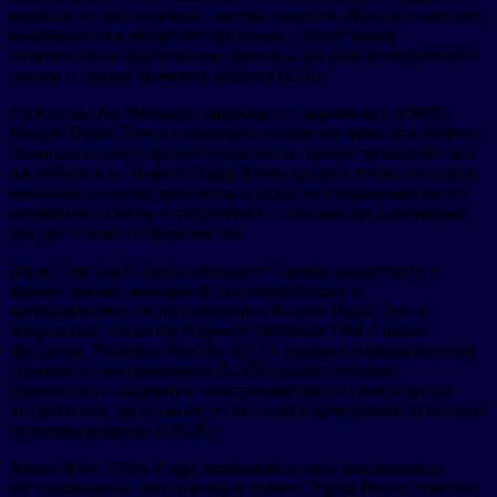
переходе на экологически чистую энергию. Huawei укрепляет
возможности и помогает партнерам, предоставляя
экономически эффективные решения для фотоэлектрических
систем и систем хранения энергии (ESS).
Ся Хэшэн (Xia Hesheng), директор по маркетингу (CMO)
Huawei Digital Power, подчеркнул основные ценности Huawei,
такие как клиентоориентированность, целеустремленность и
настойчивость. Huawei Digital Power уделяет первостепенное
внимание качеству продуктов и услуг на протяжении всего
жизненного цикла, сотрудничая с глобальными партнерами
для достижения совершенства.
Джек Тонг (Jack Tong), президент Службы маркетинга и
продаж жилых помещений и коммерческого и
промышленного использования в Huawei Digital Power,
представил стратегию Huawei FusionSolar C&I и новые
продукты. Решение One-Fits-All 2.0 снижает нормированную
стоимость электроэнергии (LCOE) и обеспечивает
безопасную и надежную электроэнергию от генерации до
потребления, достигая более высокой нормированной выгоды
от электроэнергии (LBOE).
Аллен Цзэн (Allen Zeng), президент отдела технического
обслуживания и эксплуатации Huawei Digital Power, отметил,