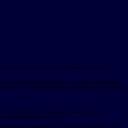
ом, как 5G возглавляет развитие цифровой индустрии и
редств обеспечивают новый опыт. Это повышает требования к
й линии связи и 100 миллиардов подключенных Интернет вещей
ла пользователей к получению максимального опыта
ть передачи данных в 10 Гбит/с.
а Naked-Eye, увеличится от 3 до 10 раз по сравнению с 2D-