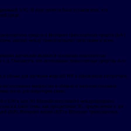
держкой 5.5G. В ходе проекта было установлено, что
ной среде.
ранспортных средств и Интернет транспортных средств (IoV)
редачи данных между транспортными средствами и всем
редовыми датчиками являются основным компонентом
т. д. Ожидается, что автономные транспортные средства 4-го
х в облако для обучения моделей ИИ и обновления алгоритмов.
 вычислительных мощностях в облаках и интеллектуальных
ями роста для операторов связи.
10 и E50 в зале N1 Шанхайского нового международного
имся в такие темы, как процветание 5G, продвижение к эре
дей (IoP), Интернет вещей (IoT) и Интернет транспортных
у.