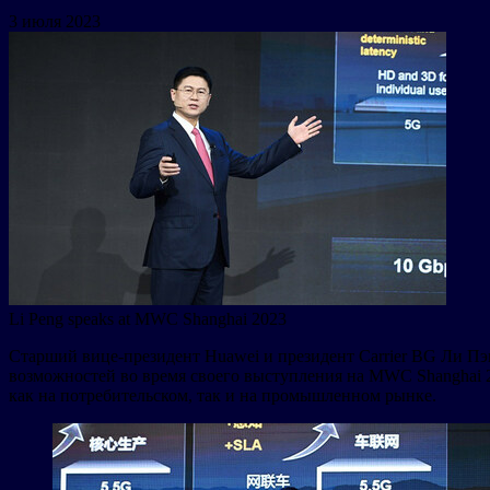
3 июля 2023
Li Peng speaks at MWC Shanghai 2023
Старший вице-президент Huawei и президент Carrier BG Ли Пэ
возможностей во время своего выступления на MWC Shanghai 2
как на потребительском, так и на промышленном рынке.