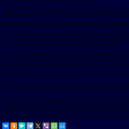
Вместе с партнерами компания Huawei помогла заказчику разр
детерминированная сеть 5.5G гарантирует сверхвысокую надеж
Подключение транспортных средств: Новый путь для перев
Во время своего выступления Ли также затронул популярную т
наблюдается постоянный прогресс. ИКТ-услуги необходимы дл
остальным (V2X), а также для подключенного интеллекта.
5.5G поможет автомобилям гораздо четче распознавать окруж
интеллектуальных систем светофоров, навигации в дождливые 
поколения появятся на коммерческом рынке в 2025 году и по
Автономный автомобиль ежедневно генерирует сотни терабайт 
Ли заявил, что Huawei будет углублять свое партнерство с п
вычислениях в реальном времени. Ожидается, что рынки услуг
MWC Shanghai 2023 проходит с 28 по 30 июня в Шанхае, Китай
выставочного центра (SNIEC). Вместе с международными опера
5.5G и интеллектуальная цифровая трансформация. 5.5G создае
средств (IoV), способствуя развитию бесчисленных отраслей