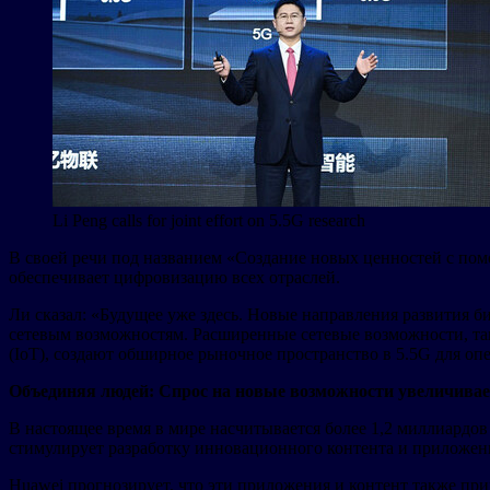
Li Peng calls for joint effort on 5.5G research
В своей речи под названием «Создание новых ценностей с пом
обеспечивает цифровизацию всех отраслей.
Ли сказал: «Будущее уже здесь. Новые направления развития б
сетевым возможностям. Расширенные сетевые возможности, так
(IoT), создают обширное рыночное пространство в 5.5G для опе
Объединяя людей: Спрос на новые возможности увеличива
В настоящее время в мире насчитывается более 1,2 миллиардо
стимулирует разработку инновационного контента и приложений
Huawei прогнозирует, что эти приложения и контент также прив