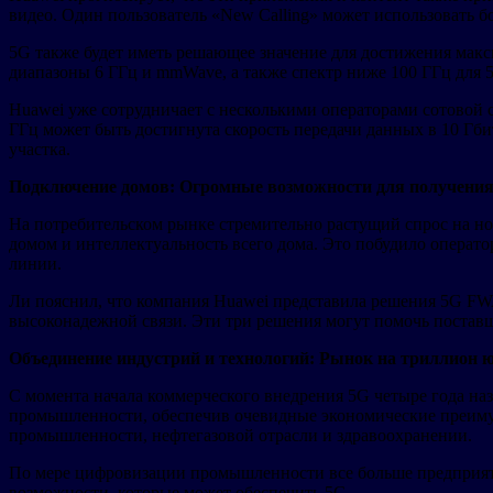
видео. Один пользователь «New Calling» может использовать б
5G также будет иметь решающее значение для достижения макс
диапазоны 6 ГГц и mmWave, а также спектр ниже 100 ГГц для 
Huawei уже сотрудничает с несколькими операторами сотовой с
ГГц может быть достигнута скорость передачи данных в 10 Гби
участка.
Подключение домов: Огромные возможности для получения
На потребительском рынке стремительно растущий спрос на н
домом и интеллектуальность всего дома. Это побудило операто
линии.
Ли пояснил, что компания Huawei представила решения 5G FWA
высоконадежной связи. Эти три решения могут помочь поставщ
Объединение индустрий и технологий: Рынок на триллион 
С момента начала коммерческого внедрения 5G четыре года наз
промышленности, обеспечив очевидные экономические преимущ
промышленности, нефтегазовой отрасли и здравоохранении.
По мере цифровизации промышленности все больше предприяти
возможности, которые может обеспечить 5G.