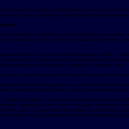
аботать первую в отрасли гибкую производственную линию с под
ность и снижает задержки до 4 миллисекунд в высококонкурент
озчиков
ему автономных транспортных средств. В сфере подключаемых т
я транспортных средств с интеллектуальным подключением, пе
ающую обстановку. Интернет транспортные средства (IoV) с пе
и туманные дни, обнаружения за пределами прямой видимости и 
требуют огромных вычислительных мощностей и мощных сетей.
данных и должен загружать около одного терабайта этих данны
ромышленностью, чтобы поддержать эти огромные потребности в
 связи и вычислительной техники станут перспективными област
. Huawei представляет свою продукцию и решения на стендах E
торами, профессионалами отрасли и лидерами мнений мы погруз
т новую ценность для бизнеса в таких областях, как Интернет лю
 промышленности по мере продвижения к интеллектуальному мир