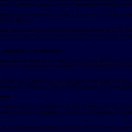
олее 1 ГБ данных в неделю, а один пользователь облачной телеф
имального пользовательского опыта. Ли отметил, что отрасли н
5G New Radio.
вязи для проведения технической проверки диапазона 6 ГГц. Ре
т/с по нисходящей линии связи, и что этот диапазон также може
 дивидендов от умной жизни
овые впечатления привел к буму инновационных форм контента 
ров связи модернизировать домашние сети, которые будут обеспе
 Square, включая FWA Pro для сверхскоростной связи, FWA Lite
икам услуг связи лучше удовлетворять потребности пользовате
юаней
ад в мире было построено более 17 000 частных сетей 5G. Эти 
ества для тех, кто раньше других начал использовать их в про
й будут внедрять цифровые технологии в свои производственн