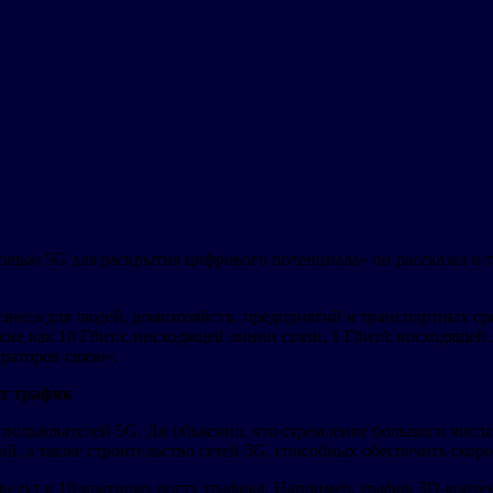
ощью 5G для раскрытия цифрового потенциала» он рассказал о т
изнеса для людей, домохозяйств, предприятий и транспортных с
ие как 10 Гбит/с нисходящей линии связи, 1 Гбит/с восходяще
раторов связи».
ет трафик
в пользователей 5G. Ли объяснил, что стремление большого чис
, а также строительство сетей 5G, способных обеспечить скорос
едут к 10-кратному росту трафика. Например, трафик 3D-контент