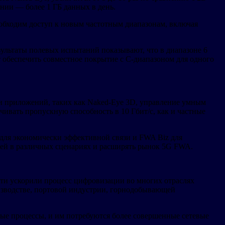
онии — более 1 ГБ данных в день.
еобходим доступ к новым частотным диапазонам, включая
зультаты полевых испытаний показывают, что в диапазоне 6
т обеспечить совместное покрытие с C-диапазоном для одного
и приложений, таких как Naked-Eye 3D, управление умным
чивать пропускную способность в 10 Гбит/с, как и частные
 для экономически эффективной связи и FWA Biz для
лей в различных сценариях и расширять рынок 5G FWA.
сети ускорили процесс цифровизации во многих отраслях
изводстве, портовой индустрии, горнодобывающей
ые процессы, и им потребуются более совершенные сетевые