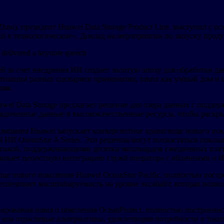
hou), президент Huawei Data Storage Product Line, выступил с
в технологические». Доклад на мероприятии по запуску проду
й за счет внедрения ИИ создает золотую эпоху для обработки д
тизации разных сценариев применения, таких как умный дом и 
лям.
awei Data Storage предлагает решение для озера данных с подд
орядоченные данные в высококачественные ресурсы, чтобы раск
омпания Huawei запускает конвергентное хранилище нового пок
 ИИ OceanStor A Series. Эти решения могут похвастаться показ
огикой, поддерживающими десятки миллиардов ежедневных плат
ечивает цепостную интеграцию служб оператора с облачными и
е нового поколения Huawei OceanStor Pacific, полностью пост
спечивает масштабируемость на уровне эксабайт, которая позво
ирования нового поколения OceanProtect, полностью построенн
 чем отраслевые альтернативы, удовлетворяя потребности в таки