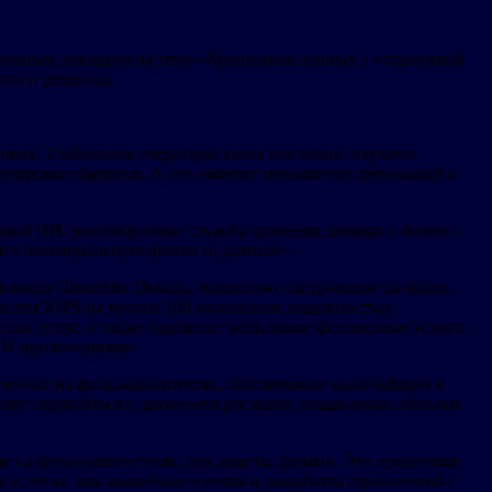
 основным докладом на тему «Хранилища данных с поддержкой
кта и решения.
анных. Глобальные операторы связи постоянно изучают
цифровые фабрики. А это означает повышение требований к
ержкой ИИ, разнообразные службы хранения данных и бизнес-
рыть потенциальную ценность данных».
оления OceanStor Dorado, полностью построенное на флэш-
ателем IOPS на уровне 100 миллионов, надежностью
ных услуг, а также надежные мобильные финансовые услуги.
 ИИ-приложениями.
роенное на флэш-накопителях, обеспечивает высочайшую в
ляет справляться с давлением расходов, создаваемых новыми
ое на флэш-накопителях, для защиты данных. Это хранилище
х услугах, как аварийные учения и разработка приложений с