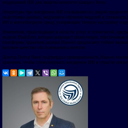
поддержкой ИИ для защиты ценности каждого бита.
Операторы при внедрении ИИ сталкиваются с рядом трудностей
подготовки данных, медленное обучение моделей и сложност
ИИ и контейнерную среду, ускоряющие точную настройку и к
Изменения, происходящие в области услуг и технологий, пред
модели FlashEver, которая защищает инвестиции, обеспечивая
платформы хранения данных Huawei предлагают гибкие вариан
высокое качество обслуживания клиентов.
Доктор Питер Чжоу подтвердил приверженность Huawei посто
хранения, чтобы стимулировать внедрение ИИ в отрасли операт