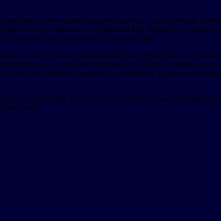
, включая слабое проектирование данных, недостаточная эффек
ь разработки приложений с поддержкой ИИ. ИИ-решение Huawei
рупномасштабное развертывание моделей ИИ.
ъявляют более высокие инвестиционные требования к оператора
 эволюционную, гибкую архитектуру для плавной модернизации 
ты покупки, гарантии уровня обслуживания, а также разнообра
янным инновациям, в частности в создание основы для хранил
оров связи.