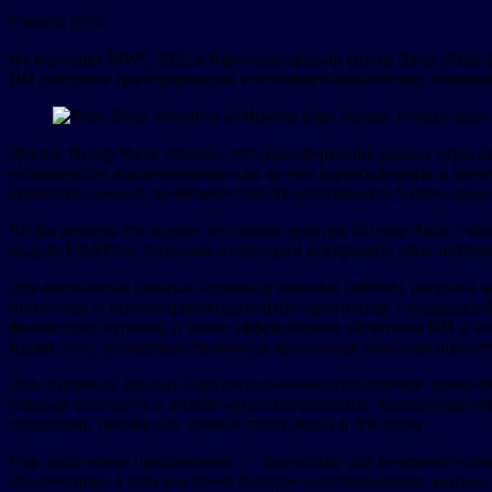
9 марта 2025
На выставке MWC 2025 в Барселоне доктор Питер Чжоу (Peter Z
ИИ ускоряют трансформацию телекоммуникационных компаний 
Доктор Питер Чжоу считает, что трансформация разных отрасле
возможности извлечения выгоды за счет капитализации и моне
хранению данных, возможностям обслуживания и бизнес-моде
Чтобы решить эти задачи, по словам доктора Питера Чжоу: «Hu
модель FlashEver, позволяя операторам превращать свои неуп
Для критически важных производственных рабочих нагрузок к
носителях, и высокопроизводительное хранилище с поддержкой
финансового уровня, а также эффективным обучением ИИ и л
Кроме того, усовершенствованное хранилище объектов обесп
Для огромных данных горизонтально масштабируемое хранилищ
отрасли плотность и низкое энергопотребление. Хранилище обе
сервисами, такими как прямые трансляции и XR-игры.
Еще одно новое предложение — хранилище для резервного коп
обеспечивает в пять раз более быстрое восстановление данных,