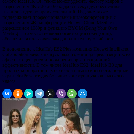
самого IdeaHub. Он также может удвоить частоту кадров с
разрешением 4K с 30 до 60 кадров в секунду, обеспечивая
плавное видео во время совещаний. Изделие также
поддерживает профессиональные видеоконференции с
разрешением 4K, конференции Huawei Cloud Meeting с
разрешением 1080p и функцию BYOM (Bring Your Own
Meeting — самостоятельная организация совещания),
обеспечивая пользователям дополнительную гибкость.
В дополнение к IdeaHub ES2 Plus компания Huawei Intelligent
Collaboration начала выпуск ряда изделий для реализации всех
офисных сценариев и повышения организационной
эффективности. В том числе IdeaHub ES2, IdeaHub B3 для
простых корпоративных офисов и гигантский светодиодный
экран IdeaPresence для больших конференц-залов высокого
класса.