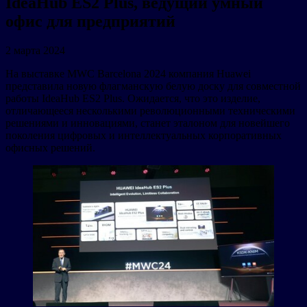
IdeaHub ES2 Plus, ведущий умный
офис для предприятий
2 марта 2024
На выставке MWC Barcelona 2024 компания Huawei
представила новую флагманскую белую доску для совместной
работы IdeaHub ES2 Plus. Ожидается, что это изделие,
отличающееся несколькими революционными техническими
решениями и инновациями, станет эталоном для новейшего
поколения цифровых и интеллектуальных корпоративных
офисных решений.