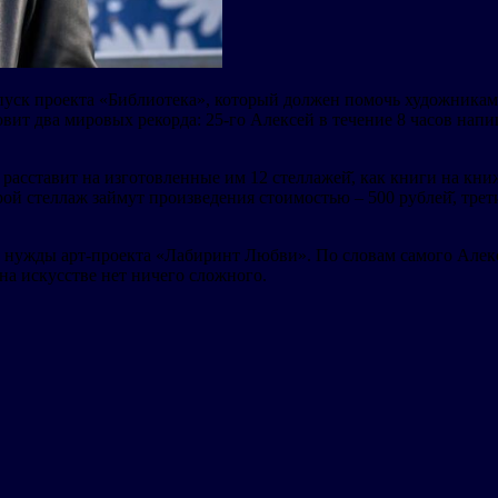
уск проекта «Библиотека», который должен помочь художникам 
овит два мировых рекорда: 25-го Алексей в течение 8 часов напише
расставит на изготовленные им 12 стеллажей̆, как книги на кни
ой стеллаж займут произведения стоимостью – 500 рублей̆, трети
 нужды арт-проекта «Лабиринт Любви». По словам самого Алекс
 на искусстве нет ничего сложного.