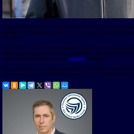
Художник и арт-бизнесмен Алексей Сергиенко анонсировал зап
пройдет 25 и 26 января 2024 года. В этот день Сергиенко устан
эти работы.
Алексей распределит готовые картины на 12 частей по ценам и 
картины, цена каждой из которых будет равняться 100 руб. Втор
покупать картины для проекта,
сообщил
художник.
Вырученные в ходе акции деньги будут потрачены Алексеем на
примером для всех, доказательством того, что в зарабатывании